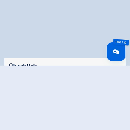
Überblick
Gehzeit
03:00 h
Routenlänge
6.82 km
Schwierigkeit
Mittel
Höhenmeter
910 hm
Bergauf
Höchster Punkt
2330 m