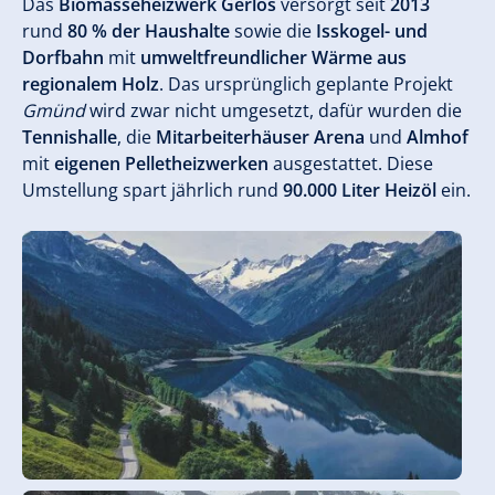
Das
Biomasseheizwerk Gerlos
versorgt seit
2013
rund
80 % der Haushalte
sowie die
Isskogel- und
Dorfbahn
mit
umweltfreundlicher Wärme aus
regionalem Holz
. Das ursprünglich geplante Projekt
Gmünd
wird zwar nicht umgesetzt, dafür wurden die
Tennishalle
, die
Mitarbeiterhäuser Arena
und
Almhof
mit
eigenen Pelletheizwerken
ausgestattet. Diese
Umstellung spart jährlich rund
90.000 Liter Heizöl
ein.