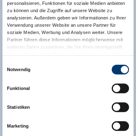
personalisieren, Funktionen für soziale Medien anbieten
zu können und die Zugriffe auf unsere Website zu
analysieren. Außerdem geben wir Informationen zu Ihrer
Verwendung unserer Website an unsere Partner für
soziale Medien, Werbung und Analysen weiter. Unsere
Partner führen diese Informationen möglicherweise mit
Eine
Fuhre Mist
weiteren Daten zusammen, die Sie ihnen bereitgestellt
haben oder die sie im Rahmen Ihrer Nutzung der Dienste
Wer hat denn hier seine Schuhe vergessen? Treten
gesammelt haben.
Einwilligungsauswahl
Sie in die Fußstapfen eines Almbauern beim
Notwendig
Ausmisten. Denn es gibt genug Arbeit auf der Alm -
Medieninhaber & Herausgeber:
vielleicht dankt es Ihnen die Sennerin mit einem
Zeller Bergbahnen Zillertal GmbH & Co KG
schönen Jodler?
Funktional
Rohr 23// A-6280 Zell am Ziller
Tel: +43 5282 7165// info@zillertalarena.com
www.zillertalarena.com
Statistiken
Marketing