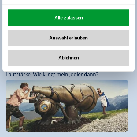
Alle zulassen
Auswahl erlauben
Trichter der Alpen
Ablehnen
Die beeindruckend großen Trichter sind verlockend.
Sie verstärken jeden Klang und steigern die
Lautstärke. Wie klingt mein Jodler dann?