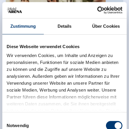
Zustimmung
Details
Über Cookies
Diese Webseite verwendet Cookies
Wir verwenden Cookies, um Inhalte und Anzeigen zu
personalisieren, Funktionen für soziale Medien anbieten
Fitness Workout mit Mark
zu können und die Zugriffe auf unsere Website zu
analysieren. Außerdem geben wir Informationen zu Ihrer
Isskogelbahn Talstation
- Gerlos
Verwendung unserer Website an unsere Partner für
soziale Medien, Werbung und Analysen weiter. Unsere
Partner führen diese Informationen möglicherweise mit
MON
10.08.2026
weiteren Daten zusammen, die Sie ihnen bereitgestellt
09:30
haben oder die sie im Rahmen Ihrer Nutzung der Dienste
gesammelt haben.
Details
Einwilligungsauswahl
Notwendig