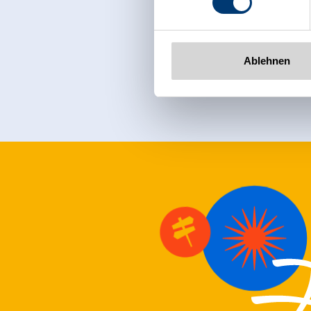
www.zillertalarena.com
Sign up for t
Ablehnen