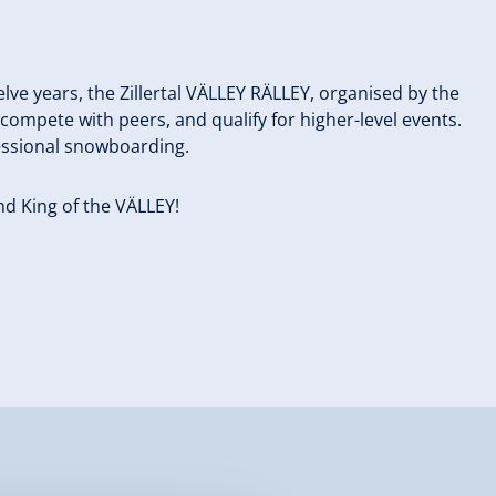
ve years, the Zillertal VÄLLEY RÄLLEY, organised by the
ompete with peers, and qualify for higher-level events.
fessional snowboarding.
nd King of the VÄLLEY!