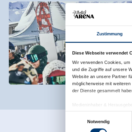
Zustimmung
Diese Webseite verwendet 
Wir verwenden Cookies, um I
und die Zugriffe auf unsere 
Website an unsere Partner fü
möglicherweise mit weiteren
der Dienste gesammelt habe
Medieninhaber & Herausgebe
Zeller Bergbahnen Zillert
Einwilligungsauswahl
Rohr 23// A-6280 Zell am Zill
Notwendig
Tel: +43 5282 7165// info@zi