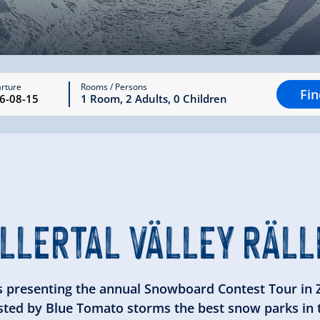
rture
Rooms / Persons
Fi
1
Room
,
2
Adults
,
0
Children
ILLERTAL VÄLLEY RÄLL
 presenting the annual Snowboard Contest Tour in Zi
sted by Blue Tomato storms the best snow parks in t