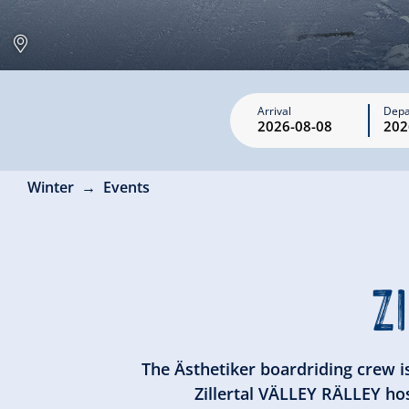
Arrival
Depa
Winter
Events
Z
The Ästhetiker boardriding crew is
Zillertal VÄLLEY RÄLLEY ho