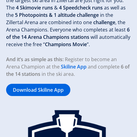
the largest ski area in Zillertal are just right for you.
The
4 Skimovie runs
&
4 Speedcheck runs
as well as
the
5 Photopoints & 1 altitude challenge
in the
Zillertal Arena are combined into one
challenge
, the
Arena Champions. Everyone who completes at least
6
of the 14 Arena Champions stations
will automatically
receive the free “
Champions Movie
”.
And it’s as simple as this:
Register to become an
Arena Champion at the
Skiline App
and complete
6 of
the 14 stations
in the ski area.
Download Skiline App