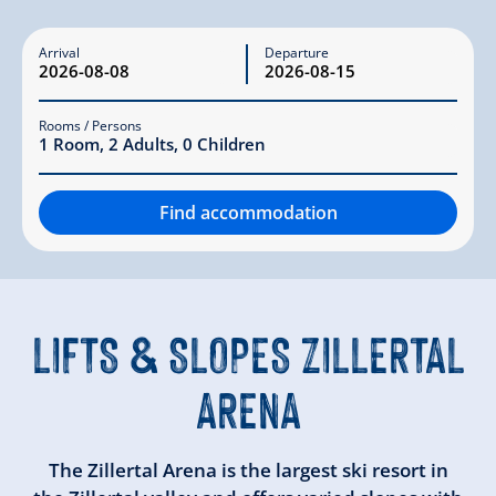
Arrival
Departure
Rooms / Persons
1
Room
,
2
Adults
,
0
Children
Find accommodation
LIFTS & SLOPES ZILLERTAL
ARENA
The Zillertal Arena is the largest ski resort in