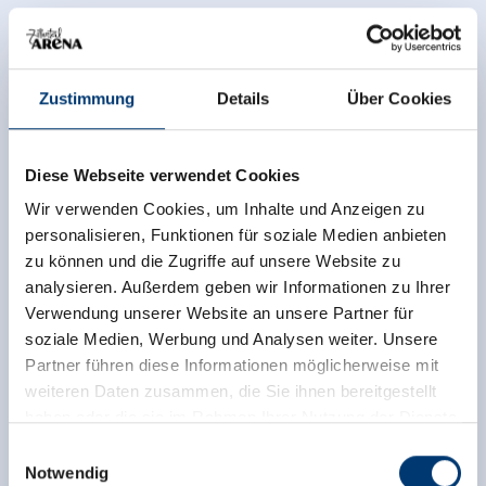
CROSS-COUNTRY TRAILS
Schönachtal Loipe - L2
Zustimmung
Details
Über Cookies
L3 Lackenalm-Loipe
Diese Webseite verwendet Cookies
L4 Höhenloipe Lackenalm - Issalm
Wir verwenden Cookies, um Inhalte und Anzeigen zu
L1 Innertal - Funsingau Loipe
personalisieren, Funktionen für soziale Medien anbieten
zu können und die Zugriffe auf unsere Website zu
L2,5 Verbindungsloipe Schönachtal
analysieren. Außerdem geben wir Informationen zu Ihrer
Verwendung unserer Website an unsere Partner für
L2 Schönachtal Loipe beleuchtet
soziale Medien, Werbung und Analysen weiter. Unsere
Partner führen diese Informationen möglicherweise mit
weiteren Daten zusammen, die Sie ihnen bereitgestellt
INFRASTRUCTURE AND OTHER OFFERS
haben oder die sie im Rahmen Ihrer Nutzung der Dienste
gesammelt haben.
Snowpark Gerlos
Einwilligungsauswahl
Notwendig