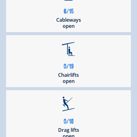
6/15
Cableways
open
0/19
Chairlifts
open
0/18
Drag lifts
open