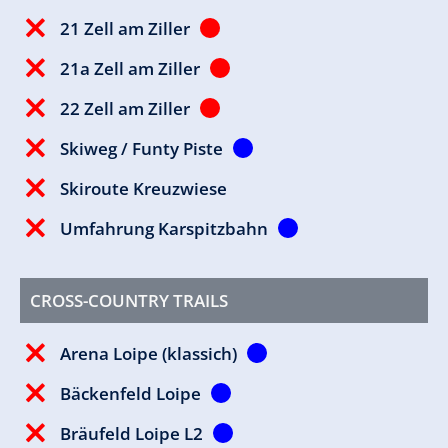
21 Zell am Ziller
21a Zell am Ziller
22 Zell am Ziller
Skiweg / Funty Piste
Skiroute Kreuzwiese
Umfahrung Karspitzbahn
CROSS-COUNTRY TRAILS
Arena Loipe (klassich)
Bäckenfeld Loipe
Bräufeld Loipe L2