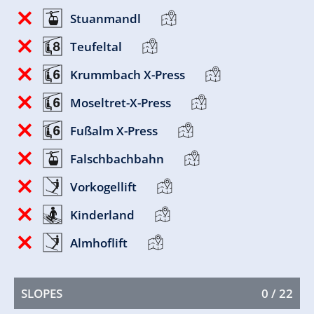
Stuanmandl
Teufeltal
Krummbach X-Press
Moseltret-X-Press
Fußalm X-Press
Falschbachbahn
Vorkogellift
Kinderland
Almhoflift
SLOPES
0 / 22