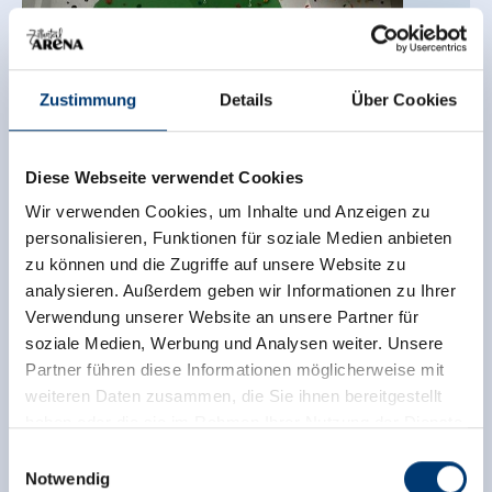
Zustimmung
Details
Über Cookies
Diese Webseite verwendet Cookies
Wir verwenden Cookies, um Inhalte und Anzeigen zu
© TVB Wald/Kgl.
personalisieren, Funktionen für soziale Medien anbieten
zu können und die Zugriffe auf unsere Website zu
Kletterwand Königsleiten
analysieren. Außerdem geben wir Informationen zu Ihrer
Verwendung unserer Website an unsere Partner für
Königsleiten KIG
- Königsleiten/Wald
soziale Medien, Werbung und Analysen weiter. Unsere
Partner führen diese Informationen möglicherweise mit
weiteren Daten zusammen, die Sie ihnen bereitgestellt
MA
10.08.2026
haben oder die sie im Rahmen Ihrer Nutzung der Dienste
16:00
gesammelt haben.
Einwilligungsauswahl
Gegevens
Notwendig