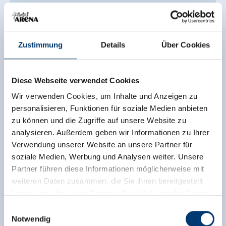
Das Posthotel
Rohrerstraße 4
6280 Zell am Ziller
Zustimmung
Details
Über Cookies
+43 5282 2236
info@zillerseasons.at
www.dasposthotel.at
Diese Webseite verwendet Cookies
Wir verwenden Cookies, um Inhalte und Anzeigen zu
personalisieren, Funktionen für soziale Medien anbieten
Zurück zur Übersicht
zu können und die Zugriffe auf unsere Website zu
analysieren. Außerdem geben wir Informationen zu Ihrer
Verwendung unserer Website an unsere Partner für
soziale Medien, Werbung und Analysen weiter. Unsere
Partner führen diese Informationen möglicherweise mit
weiteren Daten zusammen, die Sie ihnen bereitgestellt
Jetzt für den newsletter
haben oder die sie im Rahmen Ihrer Nutzung der Dienste
anmelden!
gesammelt haben.
Einwilligungsauswahl
Notwendig