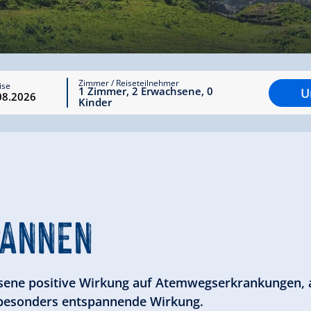
Zimmer / Reiseteilnehmer
ise
1
Zimmer
,
2
Erwachsene
,
0
U
Kinder
PANNEN
sene positive Wirkung auf Atemwegserkrankungen, a
 besonders entspannende Wirkung.