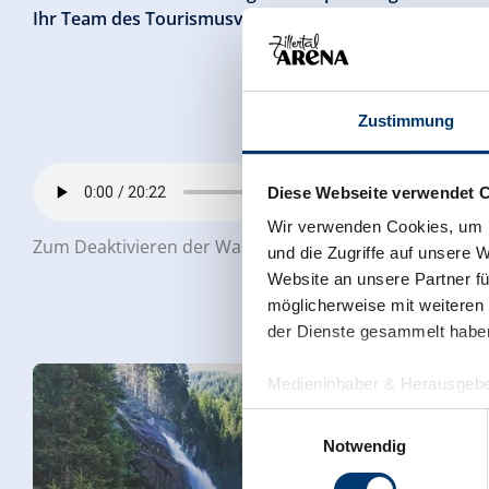
Ihr Team des Tourismusverbandes Krimml
Zustimmung
Diese Webseite verwendet 
Wir verwenden Cookies, um I
Zum Deaktivieren der Wasserfallmediation klicken Sie a
und die Zugriffe auf unsere 
Website an unsere Partner fü
möglicherweise mit weiteren
der Dienste gesammelt habe
Medieninhaber & Herausgebe
Zeller Bergbahnen Zillert
Einwilligungsauswahl
Rohr 23// A-6280 Zell am Zill
Notwendig
Tel: +43 5282 7165// info@zi
www.zillertalarena.com