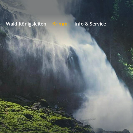
s
Wald-Königsleiten
Krimml
Info & Service