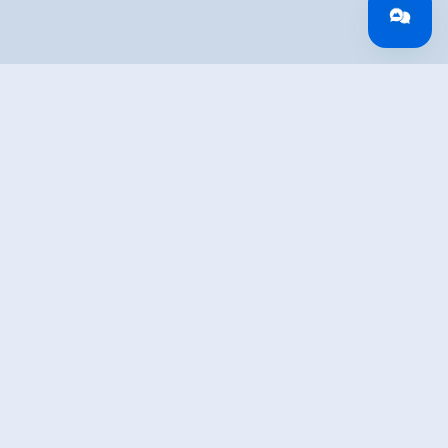
Überblick
Gehzeit
02:10 h
Routenlänge
7.92 km
Schwierigkeit
Mittel
Höhenmeter
205 hm
Bergauf
Höhenmeter
18 hm
Bergab
Höchster Punkt
1073 m
Route Start