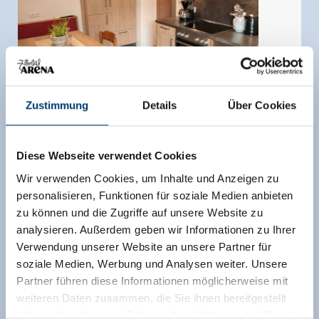
Zustimmung
Details
Über Cookies
Diese Webseite verwendet Cookies
Wir verwenden Cookies, um Inhalte und Anzeigen zu
personalisieren, Funktionen für soziale Medien anbieten
zu können und die Zugriffe auf unsere Website zu
analysieren. Außerdem geben wir Informationen zu Ihrer
Apart Gerlosstein
Verwendung unserer Website an unsere Partner für
soziale Medien, Werbung und Analysen weiter. Unsere
Zimmergröße:
50 m² |
Belegung:
1 - 5 Personen
Partner führen diese Informationen möglicherweise mit
|
Schlafzimmer:
2
weiteren Daten zusammen, die Sie ihnen bereitgestellt
In unserer brandneuen, mit Bedacht
haben oder die sie im Rahmen Ihrer Nutzung der Dienste