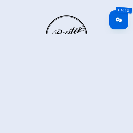
Reiter
Zellbergeben 10
6277 Zellberg
(0043) 664 2004229
apartmentreiter@gmail.com
Zurück zur Übersicht