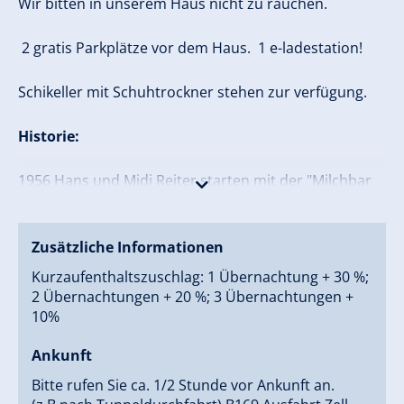
Wir bitten in unserem Haus nicht zu rauchen.
2 gratis Parkplätze vor dem Haus. 1 e-ladestation!
Schikeller mit Schuhtrockner stehen zur verfügung.
Historie:
1956 Hans und Midi Reiter starten mit der "Milchbar
Reiter"! Tochter Rita mit Gatten Herbert Platzer
führen, mit diversen Konzessions Erweiterungen, das
Cafe Reiter bis 1980.
Zusätzliche Informationen
Kurzaufenthaltszuschlag: 1 Übernachtung + 30 %;
1981 übernimmt Gert Platzer den Betrieb, die
2 Übernachtungen + 20 %; 3 Übernachtungen +
legendären Apres Ski Parties beginnen, 1985 startet
10%
"Restaurant Pizza Cafe Reiter". Man erfreut sich vieler
erfolgreicher Jahre mit hohem Bekanntheitsgrad weit
Ankunft
über die Grenzen hinaus.
Bitte rufen Sie ca. 1/2 Stunde vor Ankunft an.