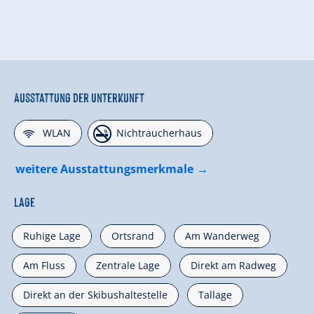
Ausstattung der Unterkunft
🜉
🏝
WLAN
Nichtraucherhaus
weitere Ausstattungsmerkmale
Lage
Ruhige Lage
Ortsrand
Am Wanderweg
Am Fluss
Zentrale Lage
Direkt am Radweg
Direkt an der Skibushaltestelle
Tallage