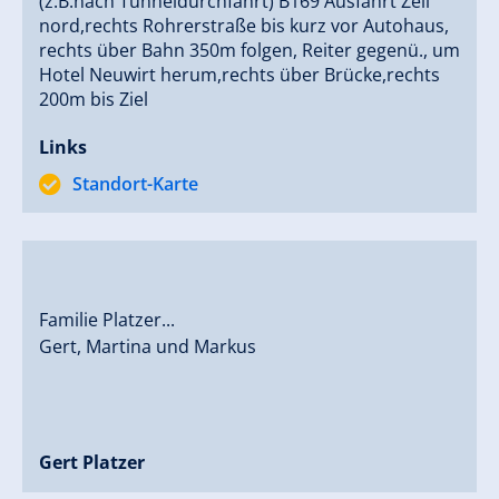
(z.B.nach Tunneldurchfahrt) B169 Ausfahrt Zell
nord,rechts Rohrerstraße bis kurz vor Autohaus,
2012 beendet ein tragischer Unfall das Erfolgskonzept
rechts über Bahn 350m folgen, Reiter gegenü., um
"Cafe Reiter", in der Folge, März 2013 ist leider die
Hotel Neuwirt herum,rechts über Brücke,rechts
200m bis Ziel
entgültige Schließung des Gastronomiebetriebes
unabwendbar.
Links
2018 Ära "Reiter Apartment`s" beginnt.
Standort-Karte
Familie Platzer...
Gert, Martina und Markus
Gert Platzer