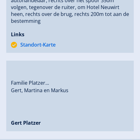
autohandelaar, rechts over het spoor 350m
volgen, tegenover de ruiter, om Hotel Neuwirt
heen, rechts over de brug, rechts 200m tot aan de
In 2012 beëindigt een tragisch ongeluk het
bestemming
succesconcept "Café Reiter", als gevolg hiervan, in
Links
maart 2013 is helaas de definitieve sluiting van de
horecagelegenheid onvermijdelijk.
Standort-Karte
In 2018 begint het tijdperk "Reiter Apartments".
Familie Platzer...
Gert, Martina en Markus
Gert Platzer