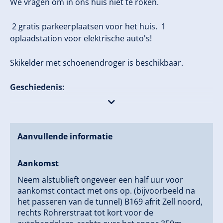
We vragen om in ons huis niet te roken.
2 gratis parkeerplaatsen voor het huis. 1
oplaadstation voor elektrische auto's!
Skikelder met schoenendroger is beschikbaar.
Geschiedenis:
1956 starten Hans en Midi Reiter met de "Melkbar
Reiter"! Dochter Rita met echtgenoot Herbert Platzer
runt, met diverse vergunninguitbreidingen, het Café
Aanvullende informatie
Reiter tot 1980.
Aankomst
In 1981 neemt Gert Platzer de zaak over, de
Neem alstublieft ongeveer een half uur voor
legendarische après-ski feesten beginnen, in 1985
aankomst contact met ons op. (bijvoorbeeld na
start het "Restaurant Pizza Café Reiter". Men geniet
het passeren van de tunnel) B169 afrit Zell noord,
van vele succesvolle jaren met een hoge bekendheid
rechts Rohrerstraat tot kort voor de
ver buiten de grenzen.