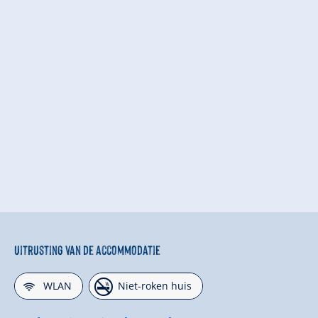
Uitrusting van de accommodatie
🜉
🏝
WLAN
Niet-roken huis