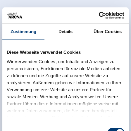
Zustimmung
Details
Über Cookies
Diese Webseite verwendet Cookies
Onafhankelijke beoordelingen van de andere
Wir verwenden Cookies, um Inhalte und Anzeigen zu
bronnen. TrustYou verzamelt deze beoordelingen en
personalisieren, Funktionen für soziale Medien anbieten
berekent een gemiddelde van de
zu können und die Zugriffe auf unsere Website zu
beoordelingsresultaten.
analysieren. Außerdem geben wir Informationen zu Ihrer
Verwendung unserer Website an unsere Partner für
soziale Medien, Werbung und Analysen weiter. Unsere
Partner führen diese Informationen möglicherweise mit
weiteren Daten zusammen, die Sie ihnen bereitgestellt
haben oder die sie im Rahmen Ihrer Nutzung der Dienste
gesammelt haben.
Einwilligungsauswahl