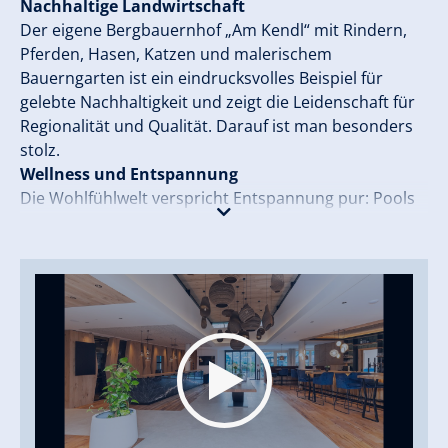
Nachhaltige Landwirtschaft
Der eigene Bergbauernhof „Am Kendl“ mit Rindern,
Pferden, Hasen, Katzen und malerischem
Bauerngarten ist ein eindrucksvolles Beispiel für
gelebte Nachhaltigkeit und zeigt die Leidenschaft für
Regionalität und Qualität. Darauf ist man besonders
stolz.
Wellness und Entspannung
Die Wohlfühlwelt verspricht Entspannung pur: Pools
und Saunalandschaft, Ruheräume sowie erfrischende
Kosmetik- und Massagetreatments schaffen
Ausgleich für Körper, Geist und Seele und bringen
ganzheitliche Erholung.
Familienparadies
Kinder sind mehr als willkommen: Mit Sommer-
Kinderbetreuung, Outdoor-Aktivitäten, Ninja-Warrior-
Park, Abenteuerspielplatz, Kinderpool, Streichelzoo,
Teenie-Bereich mit Billard und Trampolin bietet der
Sonnenhof alles für glückliche Kinder und entspannte