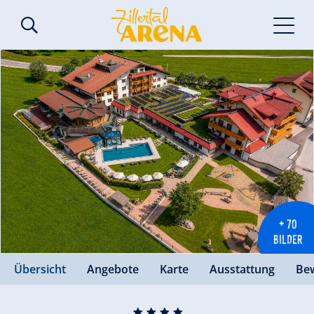
+ 70
BILDER
Übersicht
Angebote
Karte
Ausstattung
Be
🞙
🞙
🞙
🞙