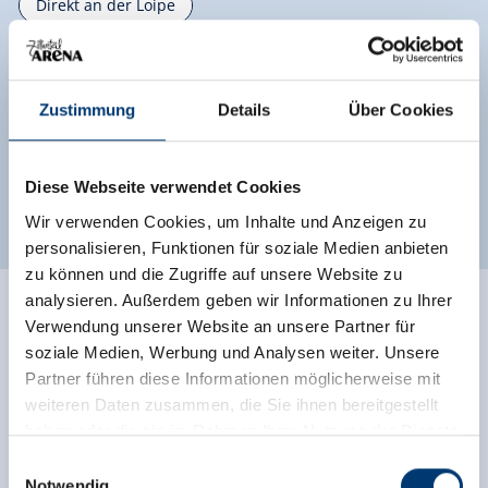
Direkt an der Loipe
Direkt an der Skibushaltestelle
Tallage
Wiesenlage
Ortsrand
Zustimmung
Details
Über Cookies
Klassifizierungen
Diese Webseite verwendet Cookies
Wir verwenden Cookies, um Inhalte und Anzeigen zu
personalisieren, Funktionen für soziale Medien anbieten
zu können und die Zugriffe auf unsere Website zu
analysieren. Außerdem geben wir Informationen zu Ihrer
Bewertungen
Verwendung unserer Website an unsere Partner für
soziale Medien, Werbung und Analysen weiter. Unsere
Partner führen diese Informationen möglicherweise mit
weiteren Daten zusammen, die Sie ihnen bereitgestellt
haben oder die sie im Rahmen Ihrer Nutzung der Dienste
gesammelt haben.
Einwilligungsauswahl
Notwendig