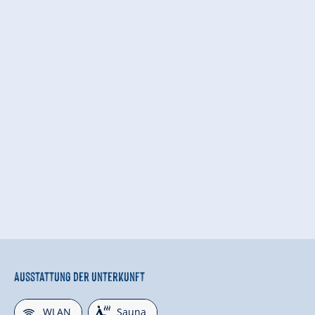
Ausstattung der Unterkunft
🜉
🗔
WLAN
Sauna