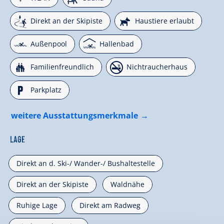
🞷
🔮
Direkt an der Skipiste
Haustiere erlaubt
🅐
🅤
Außenpool
Hallenbad
🍺
🏝
Familienfreundlich
Nichtraucherhaus
🐈
Parkplatz
weitere Ausstattungsmerkmale
Lage
Direkt an d. Ski-/ Wander-/ Bushaltestelle
Direkt an der Skipiste
Waldnähe
Ruhige Lage
Direkt am Radweg