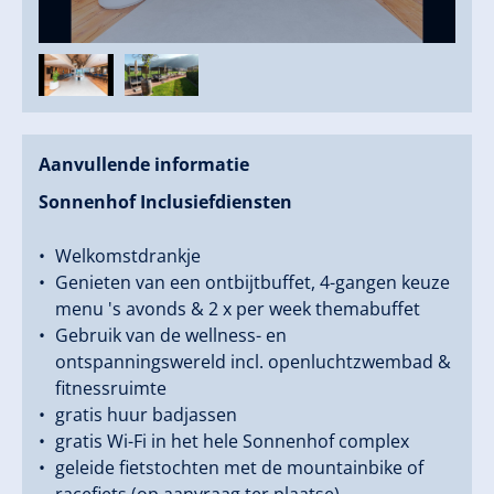
trampoline biedt de Sonnenhof alles voor blije
kinderen en ontspannen ouders. Voor echte
familietijd met meerwaarde.
Actief in het Zillertal
In een rustige locatie met bergzicht, op slechts vier
minuten lopen van de Zillertal Arena, ligt de
Aanvullende informatie
Sonnenhof. Zomerse avonturen zoals wandelen,
fietsen en klimmen, en wintersportplezier op 150
Sonnenhof Inclusiefdiensten
kilometer pistes in het grootste skigebied van het
Zillertal zijn dus binnen handbereik.
Welkomstdrankje
De Sonnenhof is een plek waar je aankomt en meteen
Genieten van een ontbijtbuffet, 4-gangen keuze
weet: Hier wil je blijven. Waar vakantie zich op zijn
menu 's avonds & 2 x per week themabuffet
mooiste presenteert: ontspannend, avontuurlijk,
Gebruik van de wellness- en
rustig, opwindend en onvergetelijk. Zin in vakantie in
ontspanningswereld incl. openluchtzwembad &
de Sonnenhof?
fitnessruimte
Familie Wildauer kijkt uit naar een kennismaking!
gratis huur badjassen
gratis Wi-Fi in het hele Sonnenhof complex
geleide fietstochten met de mountainbike of