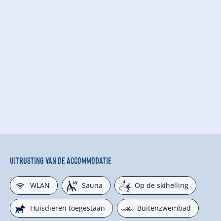
Uitrusting van de accommodatie
🜉
🗔
🞷
WLAN
Sauna
Op de skihelling
🔮
🅐
Huisdieren toegestaan
Buitenzwembad