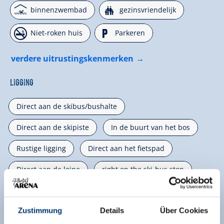
🅤
🍺
binnenzwembad
gezinsvriendelijk
🏝
🐈
Niet-roken huis
Parkeren
verdere uitrustingskenmerken
Ligging
Direct aan de skibus/bushalte
Direct aan de skipiste
In de buurt van het bos
Rustige ligging
Direct aan het fietspad
Direct aan de loipe
right on the ski-bus stop
gelegen in het dal
Weidegebied
Stadsrand
Zustimmung
Details
Über Cookies
Classificaties