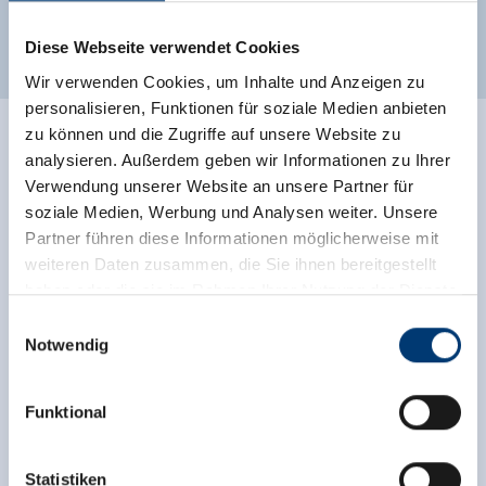
Diese Webseite verwendet Cookies
Wir verwenden Cookies, um Inhalte und Anzeigen zu
personalisieren, Funktionen für soziale Medien anbieten
zu können und die Zugriffe auf unsere Website zu
Ratings
analysieren. Außerdem geben wir Informationen zu Ihrer
Verwendung unserer Website an unsere Partner für
soziale Medien, Werbung und Analysen weiter. Unsere
Partner führen diese Informationen möglicherweise mit
weiteren Daten zusammen, die Sie ihnen bereitgestellt
haben oder die sie im Rahmen Ihrer Nutzung der Dienste
gesammelt haben.
Einwilligungsauswahl
Notwendig
Medieninhaber & Herausgeber:
Zeller Bergbahnen Zillertal GmbH & Co KG
Onafhankelijke beoordelingen van de andere
Funktional
Rohr 23// A-6280 Zell am Ziller
bronnen. TrustYou verzamelt deze beoordelingen en
Tel: +43 5282 7165// info@zillertalarena.com
berekent een gemiddelde van de
www.zillertalarena.com
beoordelingsresultaten.
Statistiken