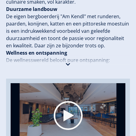
culinaire smaken, vol karakter.
Duurzame landbouw
De eigen bergboerderij "Am Kendl" met runderen,
paarden, konijnen, katten en een pittoreske moestuin
is een indrukwekkend voorbeeld van geleefde
duurzaamheid en toont de passie voor regionaliteit
en kwaliteit. Daar zijn ze bijzonder trots op.
Wellness en ontspanning
De wellnesswereld belooft pure ontspanning:
Zwembaden en saunalandschappen, rustruimtes,
evenals verfrissende cosmetische en
massagebehandelingen zorgen voor balans voor
lichaam, geest en ziel en brengen algehele
verkwikking.
Familieparadijs
Kinderen zijn meer dan welkom: Met zomerse
kinderopvang, buitenactiviteiten, Ninja-Warrior-park,
avontuurlijke speeltuin, kinderzwembad,
kinderboerderij, tienergebied met biljart en