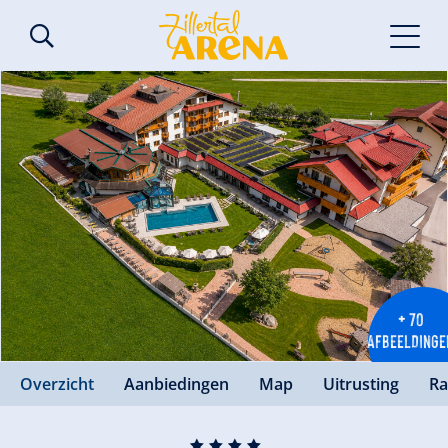
+ 70
AFBEELDINGE
Overzicht
Aanbiedingen
Map
Uitrusting
Ra
🞙
🞙
🞙
🞙