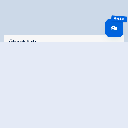
Überblick
Gehzeit
01:40 h
Routenlänge
5.98 km
Schwierigkeit
Mittel
Höhenmeter
350 hm
Bergauf
Höhenmeter
350 hm
Bergab
Höchster Punkt
2040 m
Route Start
Duxeralm