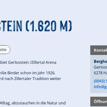
tein (1.620 m)
ütte
Kontak
Bergho
iet Gerlosstein /Zillertal Arena
Gerloss
ilie Binder schon im Jahr 1926.
6278 H
 nach Zillertaler Tradition weiter
(0043) 
info@ge
Öffnun
lltag, abzutauchen in die Natur und