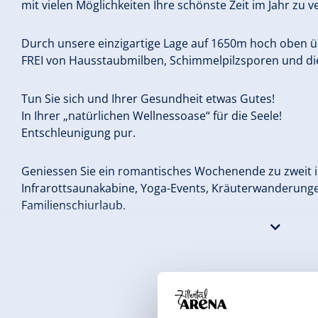
mit vielen Möglichkeiten Ihre schönste Zeit im Jahr zu v
Durch unsere einzigartige Lage auf 1650m hoch oben üb
FREI von Hausstaubmilben, Schimmelpilzsporen und die 
Tun Sie sich und Ihrer Gesundheit etwas Gutes!
In Ihrer „natürlichen Wellnessoase“ für die Seele!
Entschleunigung pur.
Geniessen Sie ein romantisches Wochenende zu zweit 
Infrarottsaunakabine, Yoga-Events, Kräuterwanderunge
Familienschiurlaub.
In unseren vielen gemütlichen Stuben oderan einem ku
lassen sich unvergesslicheStunden verbringen.
Unser Restaurant bietet Ihnen herzhafte Tiroler Schman
Küche, sowie viele hausgemachte Spezialitäten.