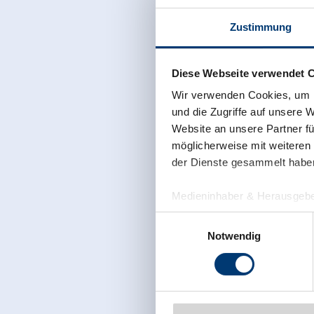
Außerdem verfügen wir über eigenes Quellwasser, das 
Zustimmung
oder still genießen können.
Selbstgebrannte Schnäpse und Liköre wie der Zirbensc
Diese Webseite verwendet 
zu unseren Spezialitäten.
Wir verwenden Cookies, um I
und die Zugriffe auf unsere 
Für Feierlichkeiten und Veranstaltungen, wie Hochzeite
Website an unsere Partner fü
unsere großzügigen Räumlichkeiten mit Traumausblick 
möglicherweise mit weiteren
geeignet.
der Dienste gesammelt habe
Medieninhaber & Herausgebe
Zeller Bergbahnen Zillert
Einwilligungsauswahl
Rohr 23// A-6280 Zell am Zill
Notwendig
Tel: +43 5282 7165// info@zi
www.zillertalarena.com