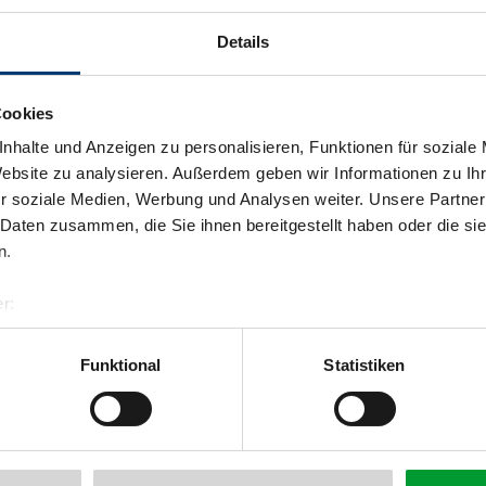
sie in unserem Restaurant prickelnd
Details
hnaps oder Zirbenlikör gehören auch
Cookies
nhalte und Anzeigen zu personalisieren, Funktionen für soziale
Website zu analysieren. Außerdem geben wir Informationen zu I
n, Geburtstagsfeiern, Seminare sind
r soziale Medien, Werbung und Analysen weiter. Unsere Partner
über das Zillertal hervorragend
 Daten zusammen, die Sie ihnen bereitgestellt haben oder die s
n.
r:
al GmbH & Co KG
er
Funktional
Statistiken
llertalarena.com