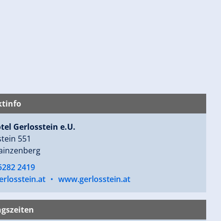
tinfo
tel Gerlosstein e.U.
tein 551
ainzenberg
5282 2419
rlosstein.at
•
www.gerlosstein.at
gszeiten