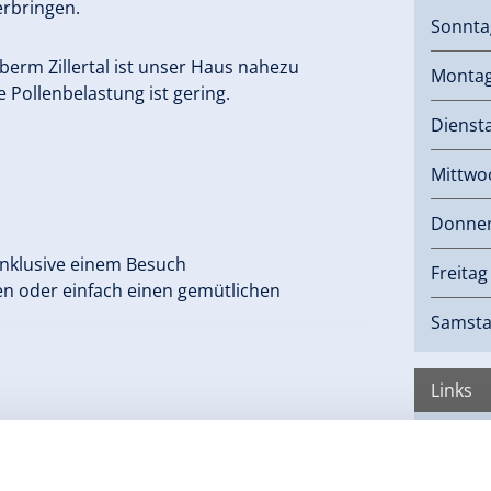
erbringen.
Sonnt
erm Zillertal ist unser Haus nahezu
Monta
Pollenbelastung ist gering.
Dienst
Mittwo
Donner
inklusive einem Besuch
Freitag
n oder einfach einen gemütlichen
Samst
scheligen Plätzchen am Kachelofen
Links
Hom
kerln, nationale und internationale