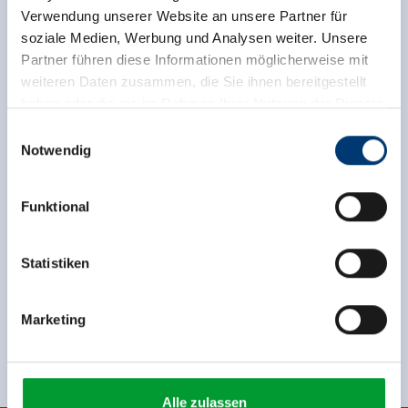
Verwendung unserer Website an unsere Partner für
soziale Medien, Werbung und Analysen weiter. Unsere
Partner führen diese Informationen möglicherweise mit
weiteren Daten zusammen, die Sie ihnen bereitgestellt
haben oder die sie im Rahmen Ihrer Nutzung der Dienste
gesammelt haben.
Einwilligungsauswahl
Notwendig
Medieninhaber & Herausgeber:
Zeller Bergbahnen Zillertal GmbH & Co KG
Funktional
Rohr 23// A-6280 Zell am Ziller
Tel: +43 5282 7165// info@zillertalarena.com
www.zillertalarena.com
Statistiken
Marketing
Zurück zur Übersicht
Alle zulassen