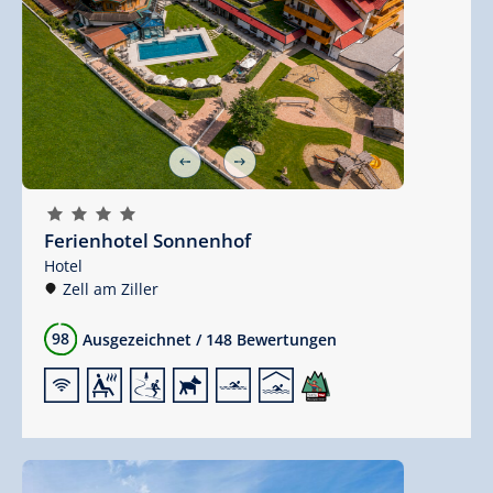
🞙
🞙
🞙
🞙
Ferienhotel Sonnenhof
Hotel
Zell am Ziller
98
Ausgezeichnet
/
148 Bewertungen
🜉
🗔
🞷
🔮
🅐
🅤