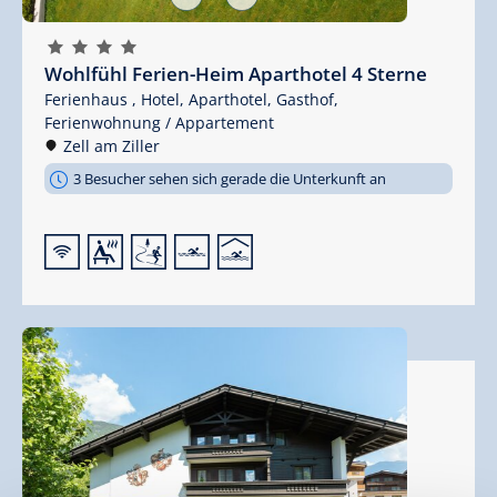
🞙
🞙
🞙
🞙
Wohlfühl Ferien-Heim Aparthotel 4 Sterne
Ferienhaus ,
Hotel,
Aparthotel,
Gasthof,
Ferienwohnung / Appartement
Zell am Ziller
3 Besucher sehen sich gerade die Unterkunft an
🜉
🗔
🞷
🅐
🅤