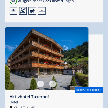
98
Ausgezeichnet
/
223 Bewertungen
🜉
🗔
🔮
🅐
BESTPREIS GARANTIE
Aktivhotel Tuxerhof
Hotel
Zell am Ziller