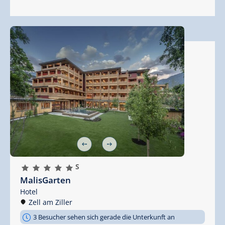
🞙
🞙
🞙
🞙
🞙
S
MalisGarten
Hotel
Zell am Ziller
3 Besucher sehen sich gerade die Unterkunft an