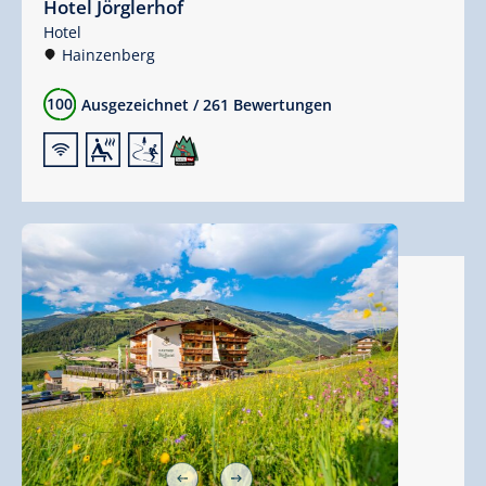
Hotel Jörglerhof
Hotel
Hainzenberg
100
Ausgezeichnet
/
261 Bewertungen
🜉
🗔
🞷