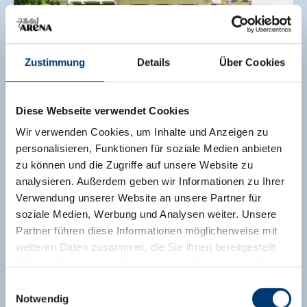
Zustimmung
Details
Über Cookies
🞙
🞙
🞙
Hotel Garni Jagdhof
Diese Webseite verwendet Cookies
Hotel Garni,
Frühstückspension,
Ferienwohnung /
Wir verwenden Cookies, um Inhalte und Anzeigen zu
Appartement
personalisieren, Funktionen für soziale Medien anbieten
Zell am Ziller
zu können und die Zugriffe auf unsere Website zu
3 Besucher sehen sich gerade die Unterkunft an
analysieren. Außerdem geben wir Informationen zu Ihrer
Verwendung unserer Website an unsere Partner für
100
Ausgezeichnet
/
27 Bewertungen
soziale Medien, Werbung und Analysen weiter. Unsere
🜉
Partner führen diese Informationen möglicherweise mit
weiteren Daten zusammen, die Sie ihnen bereitgestellt
haben oder die sie im Rahmen Ihrer Nutzung der Dienste
gesammelt haben.
Einwilligungsauswahl
Notwendig