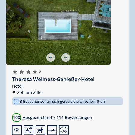
🞙
🞙
🞙
🞙
S
Theresa Wellness-Genießer-Hotel
Hotel
Zell am Ziller
3 Besucher sehen sich gerade die Unterkunft an
100
Ausgezeichnet
/
114 Bewertungen
🜉
🗔
🔮
🅐
🅤