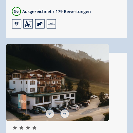
96
Ausgezeichnet
/
179 Bewertungen
🜉
🗔
🔮
🅐
🞙
🞙
🞙
🞙