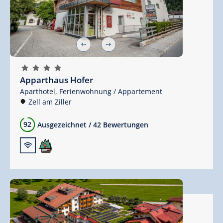
🞙
🞙
🞙
🞙
Apparthaus Hofer
Aparthotel,
Ferienwohnung / Appartement
Zell am Ziller
92
Ausgezeichnet
/
42 Bewertungen
🜉