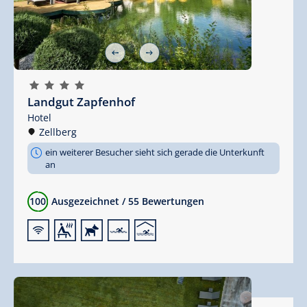
🞙
🞙
🞙
🞙
Landgut Zapfenhof
Hotel
Zellberg
ein weiterer Besucher sieht sich gerade die Unterkunft
an
100
Ausgezeichnet
/
55 Bewertungen
🜉
🗔
🔮
🅐
🅤