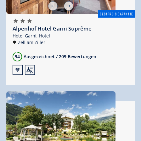
BESTPREIS GARANTIE
🞙
🞙
🞙
Alpenhof Hotel Garni Suprême
Hotel Garni,
Hotel
Zell am Ziller
94
Ausgezeichnet
/
209 Bewertungen
🜉
🗔