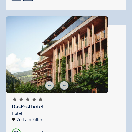
🞙
🞙
🞙
🞙
🞙
DasPosthotel
Hotel
Zell am Ziller