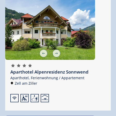
🞙
🞙
🞙
🞙
Aparthotel Alpenresidenz Sonnwend
Aparthotel,
Ferienwohnung / Appartement
Zell am Ziller
🜉
🗔
🞷
🅤