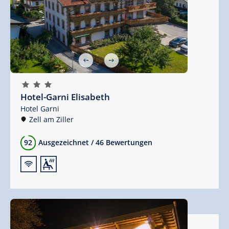
🞙
🞙
🞙
Hotel-Garni Elisabeth
Hotel Garni
Zell am Ziller
92
Ausgezeichnet
/
46 Bewertungen
🜉
🗔