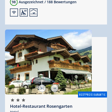
98
Ausgezeichnet
/
188 Bewertungen
🜉
🗔
🅤
BESTPREIS GARANTIE
🞙
🞙
🞙
Hotel-Restaurant Rosengarten
Hotel