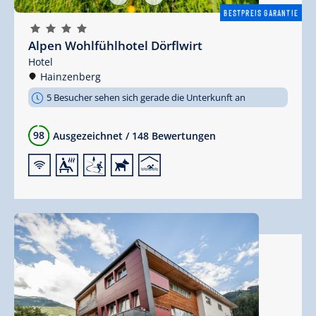
BESTPREIS GARANTIE
🞙
🞙
🞙
🞙
Alpen Wohlfühlhotel Dörflwirt
Hotel
Hainzenberg
5 Besucher sehen sich gerade die Unterkunft an
98
Ausgezeichnet
/
148 Bewertungen
🜉
🗔
🞷
🔮
🅤