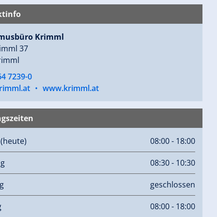
tinfo
smusbüro Krimml
imml 37
rimml
64 7239-0
rimml.at
•
www.krimml.at
gszeiten
g
(heute)
08:00 - 18:00
ag
08:30 - 10:30
g
geschlossen
g
08:00 - 18:00