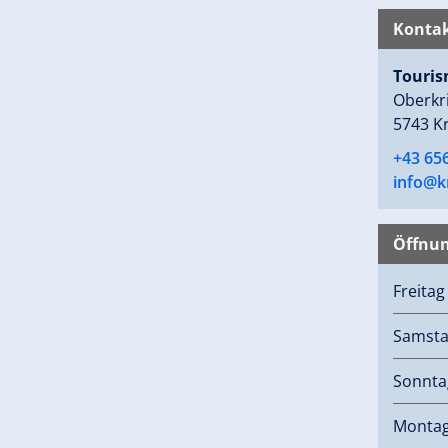
Kontak
Touri
Oberkr
5743 K
+43 65
info@k
Öffnun
Freita
Samst
Sonnta
Monta