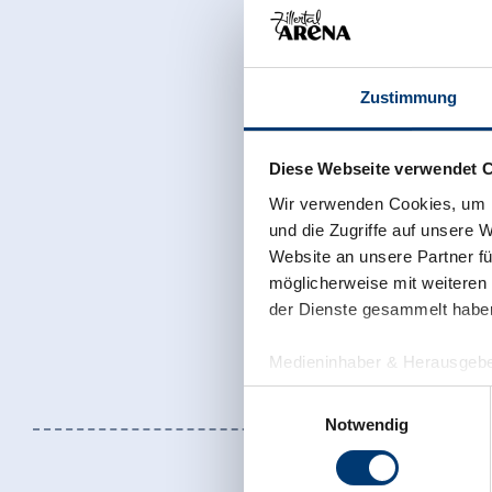
Zustimmung
Diese Webseite verwendet 
Wir verwenden Cookies, um I
und die Zugriffe auf unsere 
Website an unsere Partner fü
möglicherweise mit weiteren
der Dienste gesammelt habe
Medieninhaber & Herausgebe
Zeller Bergbahnen Zillert
Einwilligungsauswahl
Rohr 23// A-6280 Zell am Zill
Notwendig
Tel: +43 5282 7165// info@zi
www.zillertalarena.com