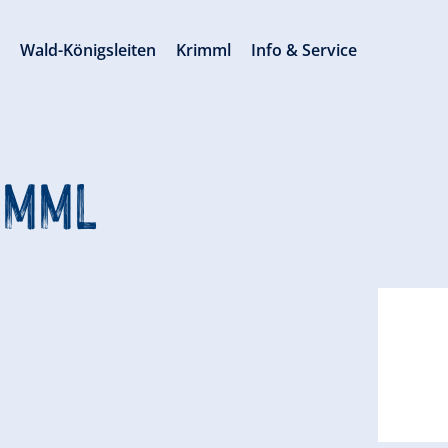
s
Wald-Königsleiten
Krimml
Info & Service
imml