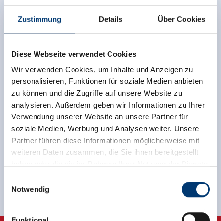
Zustimmung
Details
Über Cookies
Diese Webseite verwendet Cookies
Zurück zur Übersicht
Wir verwenden Cookies, um Inhalte und Anzeigen zu
personalisieren, Funktionen für soziale Medien anbieten
zu können und die Zugriffe auf unsere Website zu
analysieren. Außerdem geben wir Informationen zu Ihrer
Verwendung unserer Website an unsere Partner für
Jetzt für den newsletter
soziale Medien, Werbung und Analysen weiter. Unsere
Partner führen diese Informationen möglicherweise mit
anmelden!
weiteren Daten zusammen, die Sie ihnen bereitgestellt
haben oder die sie im Rahmen Ihrer Nutzung der Dienste
Anmelden
gesammelt haben.
Einwilligungsauswahl
Notwendig
Medieninhaber & Herausgeber:
Zeller Bergbahnen Zillertal GmbH & Co KG
Funktional