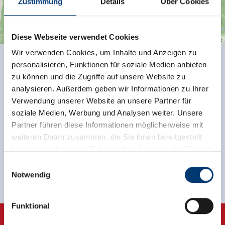
Zustimmung
Details
Über Cookies
Diese Webseite verwendet Cookies
| Map data ©
contributors
Leaflet
OpenStreetMap
Wir verwenden Cookies, um Inhalte und Anzeigen zu
personalisieren, Funktionen für soziale Medien anbieten
Terug naar het overzicht
zu können und die Zugriffe auf unsere Website zu
analysieren. Außerdem geben wir Informationen zu Ihrer
Verwendung unserer Website an unsere Partner für
soziale Medien, Werbung und Analysen weiter. Unsere
Partner führen diese Informationen möglicherweise mit
Meld u nu aan voor de nieuwsbrief!
weiteren Daten zusammen, die Sie ihnen bereitgestellt
haben oder die sie im Rahmen Ihrer Nutzung der Dienste
Registreer
gesammelt haben.
Einwilligungsauswahl
Notwendig
Medieninhaber & Herausgeber:
Zeller Bergbahnen Zillertal GmbH & Co KG
Funktional
Rohr 23// A-6280 Zell am Ziller
Tel: +43 5282 7165// info@zillertalarena.com