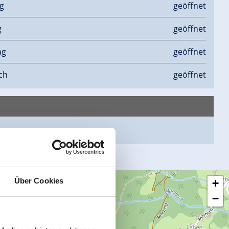
g
geöffnet
g
geöffnet
ag
geöffnet
ch
geöffnet
epage
Über Cookies
+
−