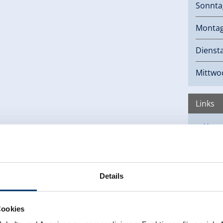
Sonnta
Monta
Dienst
Mittwo
Links
Hom
Details
×
Freiwillige Feuerwehr Zell am Ziller
Cookies