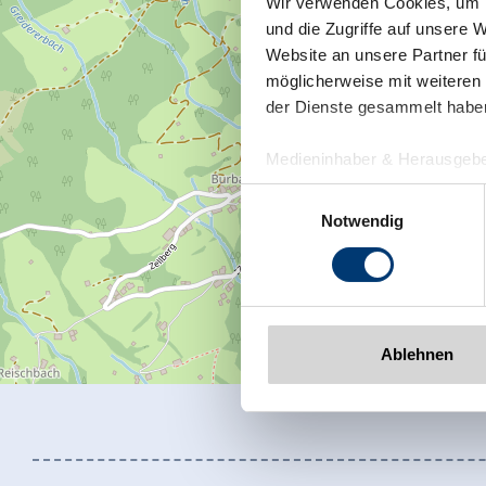
Wir verwenden Cookies, um I
und die Zugriffe auf unsere 
Website an unsere Partner fü
möglicherweise mit weiteren
der Dienste gesammelt habe
Medieninhaber & Herausgebe
Zeller Bergbahnen Zillert
Einwilligungsauswahl
Rohr 23// A-6280 Zell am Zill
Notwendig
Tel: +43 5282 7165// info@zi
www.zillertalarena.com
Ablehnen