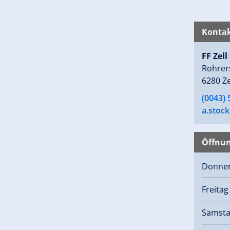
Kontak
FF Zell
Rohrer
6280 Ze
(0043) 
a.stoc
Öffnun
Donne
Freitag
Samst