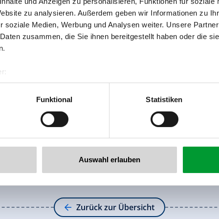
nhalte und Anzeigen zu personalisieren, Funktionen für soziale
Website zu analysieren. Außerdem geben wir Informationen zu I
r soziale Medien, Werbung und Analysen weiter. Unsere Partner
 Daten zusammen, die Sie ihnen bereitgestellt haben oder die s
Rohrerstraße 19
n.
6280 Zell am Ziller
r:
Route planen
al GmbH & Co KG
er
Funktional
Statistiken
llertalarena.com
Auswahl erlauben
Zurück zur Übersicht