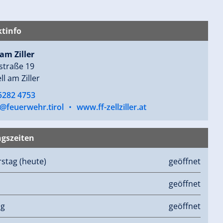
tinfo
 am Ziller
straße 19
ll am Ziller
5282 4753
k@feuerwehr.tirol
•
www.ff-zellziller.at
gszeiten
rstag
(heute)
geöffnet
geöffnet
ag
geöffnet