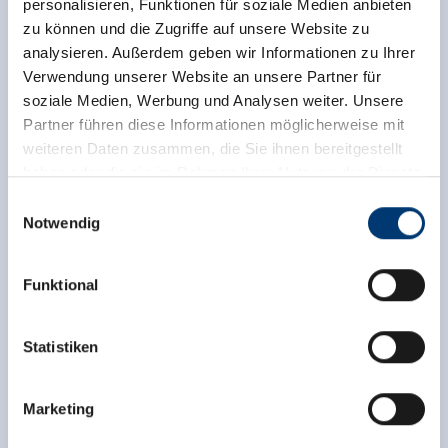
personalisieren, Funktionen für soziale Medien anbieten
zu können und die Zugriffe auf unsere Website zu
analysieren. Außerdem geben wir Informationen zu Ihrer
Verwendung unserer Website an unsere Partner für
soziale Medien, Werbung und Analysen weiter. Unsere
Partner führen diese Informationen möglicherweise mit
weiteren Daten zusammen, die Sie ihnen bereitgestellt
haben oder die sie im Rahmen Ihrer Nutzung der Dienste
gesammelt haben.
Einwilligungsauswahl
Notwendig
Medieninhaber & Herausgeber:
Zeller Bergbahnen Zillertal GmbH & Co KG
Funktional
Rohr 23// A-6280 Zell am Ziller
Tel: +43 5282 7165// info@zillertalarena.com
www.zillertalarena.com
Statistiken
Terug naar het overzicht
Marketing