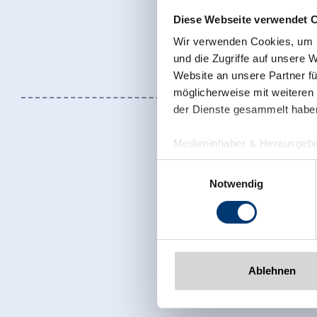
Diese Webseite verwendet 
Wir verwenden Cookies, um I
und die Zugriffe auf unsere 
Website an unsere Partner fü
möglicherweise mit weiteren
der Dienste gesammelt habe
Medieninhaber & Herausgebe
Zeller Bergbahnen Zillert
Einwilligungsauswahl
Rohr 23// A-6280 Zell am Zill
Notwendig
Tel: +43 5282 7165// info@zi
www.zillertalarena.com
Jetzt für den
Ablehnen