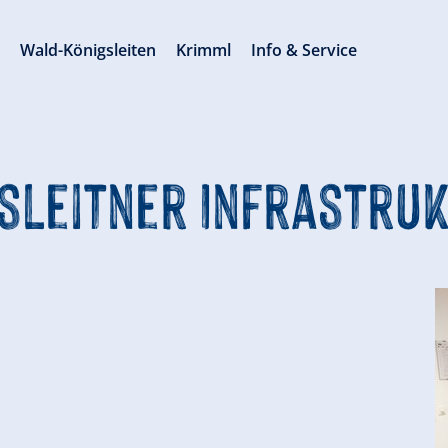
s
Wald-Königsleiten
Krimml
Info & Service
sleitner Infrastru