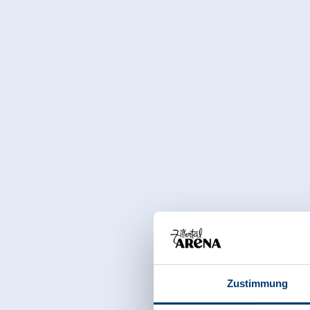
ÖFFNUNGSZEITEN:
Mo - So von 6 - 22 Uhr
Link zur Homepage:
https://www.k-i-g.info/de/infrastrukturgebaeude/fitne
Zustimmung