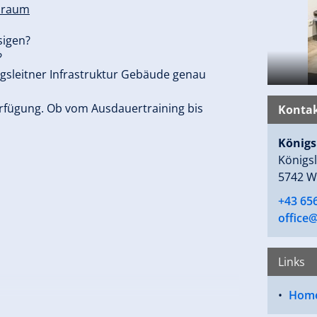
ssraum
sigen?
?
gsleitner Infrastruktur Gebäude genau
rfügung. Ob vom Ausdauertraining bis
Kontak
Königsl
Königsl
5742 W
+43 65
office@
Links
Hom