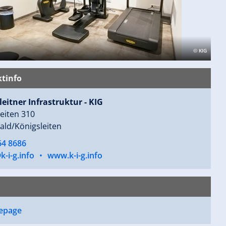
© KIG
tinfo
eitner Infrastruktur - KIG
eiten 310
ald/Königsleiten
64 8686
k-i-g.info
•
www.k-i-g.info
epage