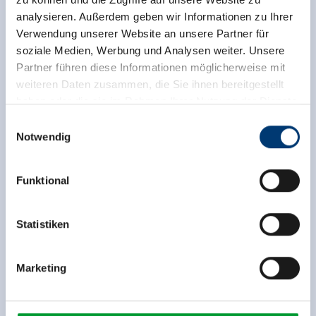
analysieren. Außerdem geben wir Informationen zu Ihrer
Verwendung unserer Website an unsere Partner für
soziale Medien, Werbung und Analysen weiter. Unsere
Partner führen diese Informationen möglicherweise mit
weiteren Daten zusammen, die Sie ihnen bereitgestellt
haben oder die sie im Rahmen Ihrer Nutzung der Dienste
gesammelt haben.
Einwilligungsauswahl
Notwendig
Medieninhaber & Herausgeber:
Zeller Bergbahnen Zillertal GmbH & Co KG
Funktional
Rohr 23// A-6280 Zell am Ziller
Tel: +43 5282 7165// info@zillertalarena.com
www.zillertalarena.com
Statistiken
back to overview
Marketing