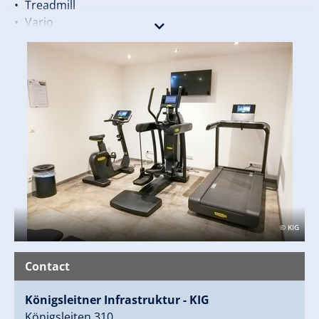
Treadmill
Vario
Exercise bike
Free weights up to 22kg
Dumbbell bench
Wall of mirrors
Mat
OPENING HOURS:
Mon - Sun from 6 AM to 10 PM
Link to the homepage:
https://www.k-i-
© KIG
g.info/de/infrastrukturgebaeude/fitnessraum
Contact
Königsleitner Infrastruktur - KIG
Königsleiten 310