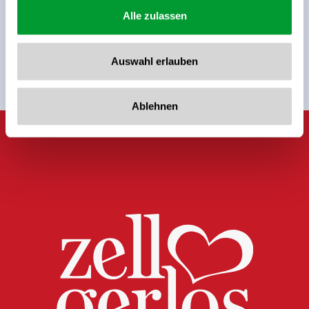
Sign up for the newsletter now!
Alle zulassen
register
Auswahl erlauben
Ablehnen