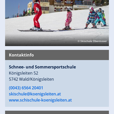
© Skischule Obermoser
Kontaktinfo
Schnee- und Sommersportschule
Königsleiten 52
5742 Wald/Königsleiten
(0043) 6564 20401
skischule@koenigsleiten.at
www.schischule-koenigsleiten.at