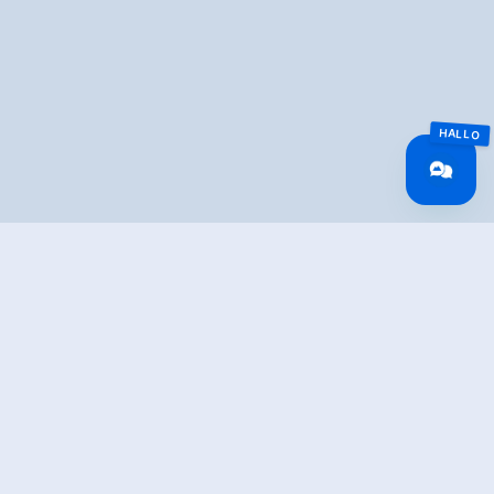
Überblick
Gehzeit
04:04 h
Routenlänge
9.42 km
Schwierigkeit
Schwer
Höhenmeter
1074 hm
Bergauf
Höhenmeter
66 hm
Bergab