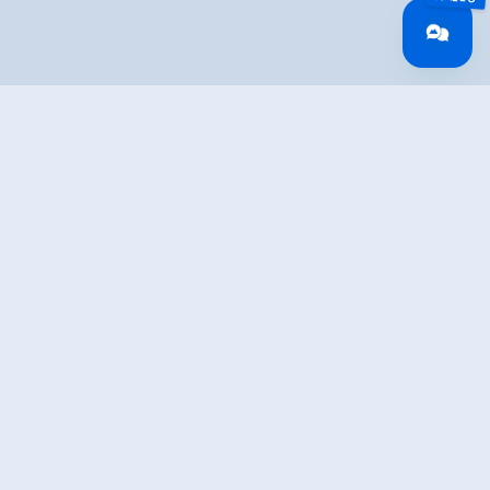
Overview
Walking time
04:04 h
Route Length
9.42 km
Difficulty
Hard
altitude meters
1074 hm
uphill
altitude meters
66 hm
downhill
highest point
2460 m
Route Start
Barrier entrance Salzach valley
Route End