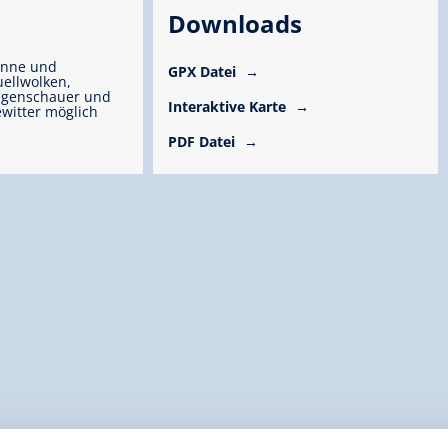
Downloads
onne und
GPX Datei
ellwolken,
egenschauer und
Interaktive Karte
witter möglich
PDF Datei