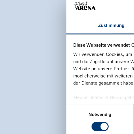
Zustimmung
Diese Webseite verwendet 
Wir verwenden Cookies, um I
und die Zugriffe auf unsere 
Website an unsere Partner fü
möglicherweise mit weiteren
der Dienste gesammelt habe
Medieninhaber & Herausgebe
Zeller Bergbahnen Zillert
Einwilligungsauswahl
Rohr 23// A-6280 Zell am Zill
Notwendig
Tel: +43 5282 7165// info@zi
www.zillertalarena.com