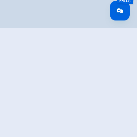
IBUNG
rlassboden Stausee zum Seestüberl. Über die
fer folgend an der Bärschlagalm vorbei, bis zum
. 4028). Von hier fährt man am schattigen Güterweg
slalm (1.583 m). Weiter geht’s durch freies Gelände