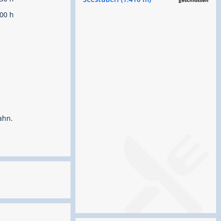
geschlossen
00 h
ahn.