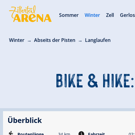
Sommer
Winter
Zell
Gerlo
Winter
Abseits der Pisten
Langlaufen
BIKE & HIKE:
Überblick
Routenlänge
34 km
Fahrzeit
02: