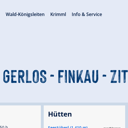
s
Wald-Königsleiten
Krimml
Info & Service
 GERLOS - FINKAU - Z
Hütten
50 h
Seestüberl (1.410 m)