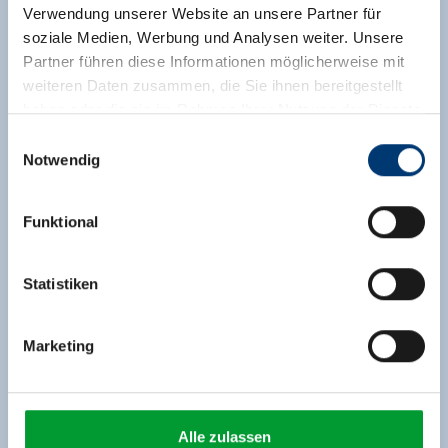
Verwendung unserer Website an unsere Partner für
soziale Medien, Werbung und Analysen weiter. Unsere
Partner führen diese Informationen möglicherweise mit
weiteren Daten zusammen, die Sie ihnen bereitgestellt
haben oder die sie im Rahmen Ihrer Nutzung der Dienste
gesammelt haben.
Einwilligungsauswahl
Notwendig
Medieninhaber & Herausgeber:
Zeller Bergbahnen Zillertal GmbH & Co KG
Funktional
Rohr 23// A-6280 Zell am Ziller
Tel: +43 5282 7165// info@zillertalarena.com
www.zillertalarena.com
Statistiken
Marketing
Alle zulassen