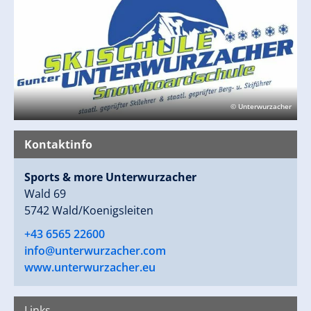
& more UNTERWURZACHER – Rent, Service, Shop, … in
Wald und Königsleiten – immer in Ihrer Nähe!
Neben der Skischule bieten wir auch Outdoor-
Angebote wie Skitourengehen, Freeriden, Snowbike-
oder Fatbiketouren.
Ihr Urlaub wird zu einem einzigartigen Erlebnis.
© Unterwurzacher
Wir unterrichten in Deutsch, Niederländisch und
Kontaktinfo
Englisch!
Sports & more Unterwurzacher
Wald 69
5742 Wald/Koenigsleiten
+43 6565 22600
info@unterwurzacher.com
www.unterwurzacher.eu
Links