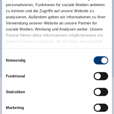
personalisieren, Funktionen für soziale Medien anbieten
zu können und die Zugriffe auf unsere Website zu
Mittwoch: Kinderprogramm beim Krimmler
analysieren. Außerdem geben wir Informationen zu Ihrer
Dorfmarkt
Verwendung unserer Website an unsere Partner für
soziale Medien, Werbung und Analysen weiter. Unsere
07. Juli bis 08. September 2021
Partner führen diese Informationen möglicherweise mit
weiteren Daten zusammen, die Sie ihnen bereitgestellt
Es erwartet euch ein abwechslungsreiches Programm
haben oder die sie im Rahmen Ihrer Nutzung der Dienste
der besonderen Art von 10:00 – 15:00 Uhr
gesammelt haben.
Einwilligungsauswahl
Pavillongelände Krimml
Notwendig
Medieninhaber & Herausgeber:
Zeller Bergbahnen Zillertal GmbH & Co KG
Funktional
Rohr 23// A-6280 Zell am Ziller
Tel: +43 5282 7165// info@zillertalarena.com
TIPP: KINDERGARTEN
www.zillertalarena.com
Statistiken
KÖNIGSLEITEN
Marketing