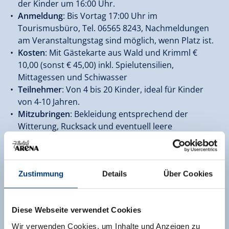
der Kinder um 16:00 Uhr.
Anmeldung
: Bis Vortag 17:00 Uhr im
Tourismusbüro, Tel. 06565 8243, Nachmeldungen
am Veranstaltungstag sind möglich, wenn Platz ist.
Kosten
: Mit Gästekarte aus Wald und Krimml €
10,00 (sonst € 45,00) inkl. Spielutensilien,
Mittagessen und Schiwasser
Teilnehmer
: Von 4 bis 20 Kinder, ideal für Kinder
von 4-10 Jahren.
Mitzubringen
: Bekleidung entsprechend der
Witterung, Rucksack und eventuell leere
Trinkflasche; Die Teilnahme an weiteren
Kinderprogrammen am Sonntag, Montag,
Mittwoch, Donnerstag und Freitag ist gegen
Zustimmung
Details
Über Cookies
Voranmeldung meistens möglich.
Kosten
ab € 29,00 pro Kind und 1/2 Tag
Anmeldung
: Das Alpenwelt-Resort Königsleiten, Tel.
Diese Webseite verwendet Cookies
+43 6565 8282,
rezeption@alpenwelt.net
-
www.alpenwelt.net
Wir verwenden Cookies, um Inhalte und Anzeigen zu