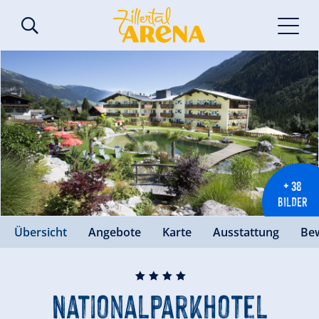
+ 38
BILDER
Übersicht
Angebote
Karte
Ausstattung
Be
🞙
🞙
🞙
🞙
Nationalparkhotel