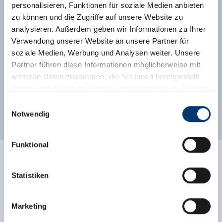
personalisieren, Funktionen für soziale Medien anbieten
zu können und die Zugriffe auf unsere Website zu
Direkt an d. Ski-/ Wander-/ Bushaltestelle
analysieren. Außerdem geben wir Informationen zu Ihrer
Ortsrand
Waldnähe
Direkt an der Loipe
Verwendung unserer Website an unsere Partner für
soziale Medien, Werbung und Analysen weiter. Unsere
Direkt am Radweg
Partner führen diese Informationen möglicherweise mit
weiteren Daten zusammen, die Sie ihnen bereitgestellt
Klassifizierungen
haben oder die sie im Rahmen Ihrer Nutzung der Dienste
gesammelt haben.
Einwilligungsauswahl
Notwendig
Medieninhaber & Herausgeber:
Zeller Bergbahnen Zillertal GmbH & Co KG
Funktional
Rohr 23// A-6280 Zell am Ziller
Tel: +43 5282 7165// info@zillertalarena.com
Bewertungen
www.zillertalarena.com
Statistiken
Marketing