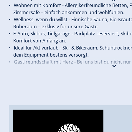
Wohnen mit Komfort - Allergikerfreundliche Betten, 
Zimmersafe – einfach ankommen und wohlfühlen.
Wellness, wenn du willst - Finnische Sauna, Bio-Kräu
Ruheraum – exklusiv für unsere Gäste.
E-Auto, Skibus, Tiefgarage - Parkplatz reserviert, Ski
Komfort von Anfang an.
Ideal für Aktivurlaub - Ski- & Bikeraum, Schuhtrockne
dein Equipment bestens versorgt.
Gastfreundschaft mit Herz - Bei uns bist du nicht nu
unkompliziert und echt zillertalerisch.