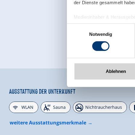
der Dienste gesammelt habe
Medieninhaber & Herausgebe
Zeller Bergbahnen Zillert
Einwilligungsauswahl
Rohr 23// A-6280 Zell am Zill
Notwendig
Tel: +43 5282 7165// info@zi
www.zillertalarena.com
Ablehnen
Ausstattung der Unterkunft
🜉
🗔
🏝
WLAN
Sauna
Nichtraucherhaus
weitere Ausstattungsmerkmale