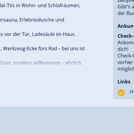
Flat-TVs in Wohn- und Schlafräumen,
Gibt’s 
der Bu
tersauna, Erlebnisdusche und
Ankun
bus vor der Tür, Ladesäule im Haus.
Check-
Ankomm
r, Werkzeug-Ecke fürs Rad – bei uns ist
dich!
Check-O
vorher
r Gast, sondern willkommen – ehrlich,
möglich
Links
H