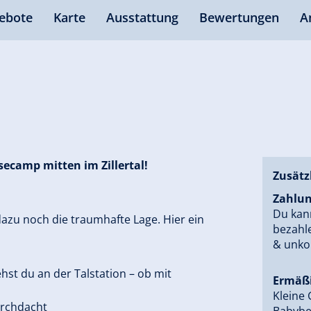
ebote
Karte
Ausstattung
Bewertungen
A
ecamp mitten im Zillertal!
Zusätz
Zahlun
Du kan
azu noch die traumhafte Lage. Hier ein
bezahle
& unkom
ehst du an der Talstation – ob mit
Ermäßi
Kleine 
urchdacht
Babybe