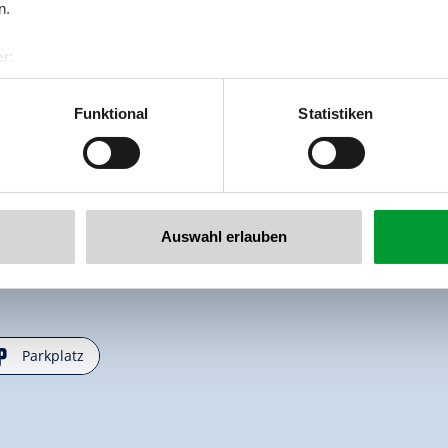
n.
r:
al GmbH & Co KG
er
Funktional
Statistiken
llertalarena.com
Auswahl erlauben
🐈
Parkplatz