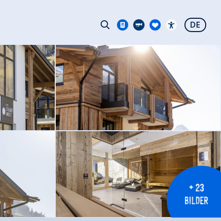
DE
+ 23
BILDER