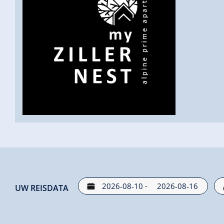
-
UW REISDATA