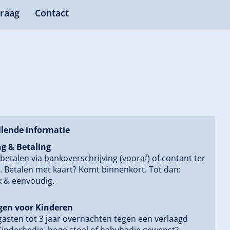
raag
Contact
lende informatie
ng & Betaling
 betalen via bankoverschrijving (vooraf) of contant ter
. Betalen met kaart? Komt binnenkort. Tot dan:
k & eenvoudig.
gen voor Kinderen
gasten tot 3 jaar overnachten tegen een verlaagd
 Kinderbedje, hoge stoel of babybadje gewenst?