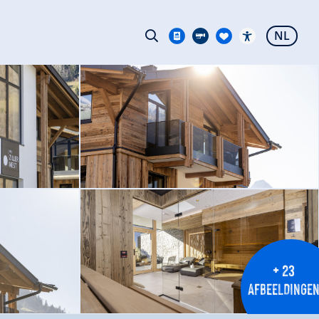
NL
+ 23
AFBEELDINGE