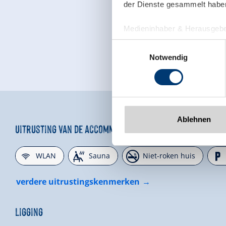
der Dienste gesammelt habe
Medieninhaber & Herausgebe
Zeller Bergbahnen Zillert
Einwilligungsauswahl
Rohr 23// A-6280 Zell am Zill
Notwendig
Tel: +43 5282 7165// info@zi
www.zillertalarena.com
Ablehnen
Uitrusting van de accommodatie
🜉
🗔
🏝

WLAN
Sauna
Niet-roken huis
verdere uitrustingskenmerken
Ligging