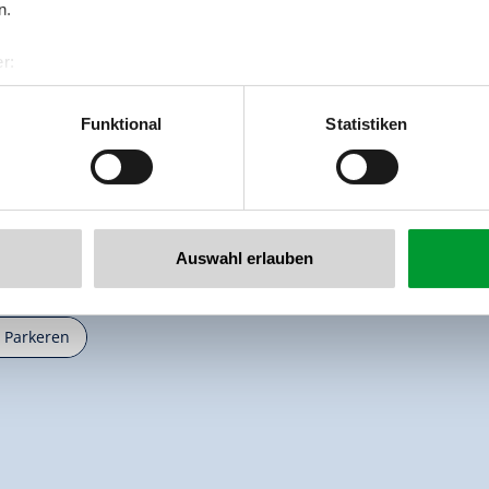
n.
r:
al GmbH & Co KG
er
Funktional
Statistiken
llertalarena.com
Auswahl erlauben

Parkeren