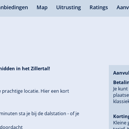
nbiedingen
Map
Uitrusting
Ratings
Aanv
idden in het Zillertal!
Aanvul
Betali
Je kunt
prachtige locatie. Hier een kort
plaatse
klassie
inuten sta je bij de dalstation - of je
Kortin
Kleine 
 doordacht
tarief.