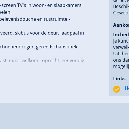
t-screen TV's in woon- en slaapkamers,
Beschik
oelen.
Gewoon
, belevenisdouche en rustruimte -
Aanko
veerd, skibus voor de deur, laadpaal in
Inchec
Je kunt
r, schoenendroger, gereedschapshoek
verwel
Uitchec
ons dan
n gast, maar welkom - oprecht, eenvoudig
mogelij
Links
H