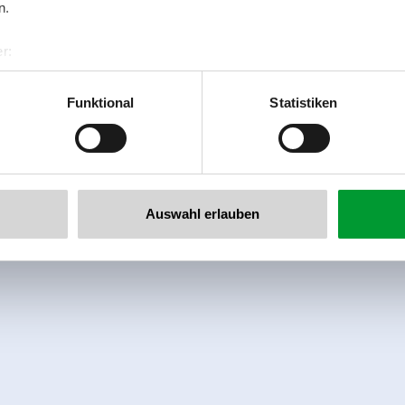
n.
r:
al GmbH & Co KG
er
Funktional
Statistiken
llertalarena.com
Auswahl erlauben