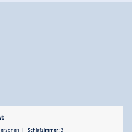
WC
 Personen |
Schlafzimmer:
3