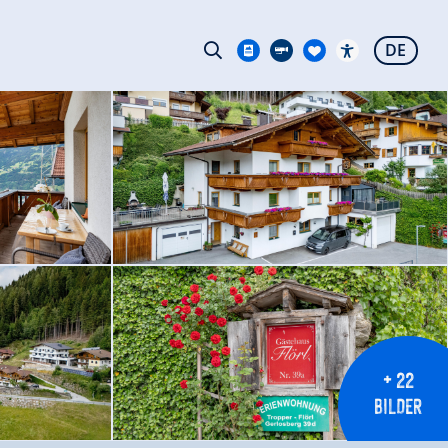
DE
+ 22
BILDER