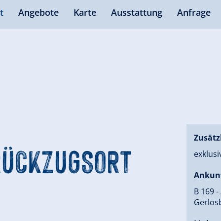
t
Angebote
Karte
Ausstattung
Anfrage
Zusätz
 RÜCKZUGSORT
exklusi
Ankun
B 169 -
Gerlos