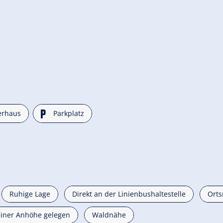
🐈
erhaus
Parkplatz
Ruhige Lage
Direkt an der Linienbushaltestelle
Orts
einer Anhöhe gelegen
Waldnähe