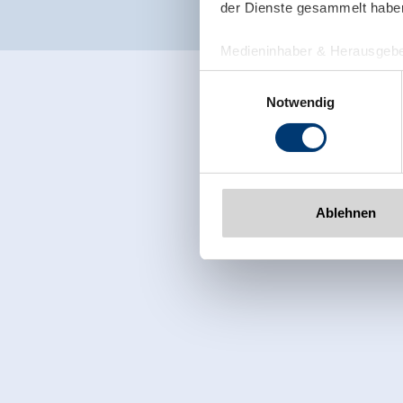
der Dienste gesammelt habe
Medieninhaber & Herausgebe
Zeller Bergbahnen Zillert
Einwilligungsauswahl
Rohr 23// A-6280 Zell am Zill
Notwendig
Tel: +43 5282 7165// info@zi
www.zillertalarena.com
Ablehnen