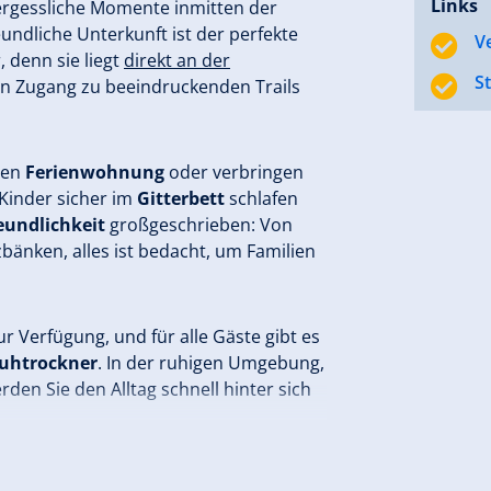
Links
ergessliche Momente inmitten der
undliche Unterkunft ist der perfekte
V
 denn sie liegt
direkt an der
S
n Zugang zu beeindruckenden Trails
hen
Ferienwohnung
oder verbringen
 Kinder sicher im
Gitterbett
schlafen
eundlichkeit
großgeschrieben: Von
zbänken, alles ist bedacht, um Familien
r Verfügung, und für alle Gäste gibt es
uhtrockner
. In der ruhigen Umgebung,
rden Sie den Alltag schnell hinter sich
Erholung bei
Monika Flörl
– Ihr idealer