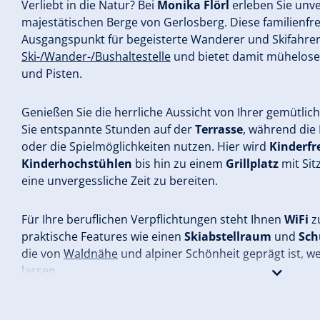
Verliebt in die Natur? Bei
Monika Flörl
erleben Sie unv
majestätischen Berge von Gerlosberg. Diese familienfre
Ausgangspunkt für begeisterte Wanderer und Skifahrer,
Ski-/Wander-/Bushaltestelle
und bietet damit mühelose
und Pisten.
Genießen Sie die herrliche Aussicht von Ihrer gemütlic
Sie entspannte Stunden auf der
Terrasse
, während die
oder die Spielmöglichkeiten nutzen. Hier wird
Kinderfr
Kinderhochstühlen
bis hin zu einem
Grillplatz
mit Sit
eine unvergessliche Zeit zu bereiten.
Für Ihre beruflichen Verpflichtungen steht Ihnen
WiFi
zu
praktische Features wie einen
Skiabstellraum
und
Sch
die von
Waldnähe
und alpiner Schönheit geprägt ist, we
lassen.
Erleben Sie die perfekte Mischung aus Abenteuer und 