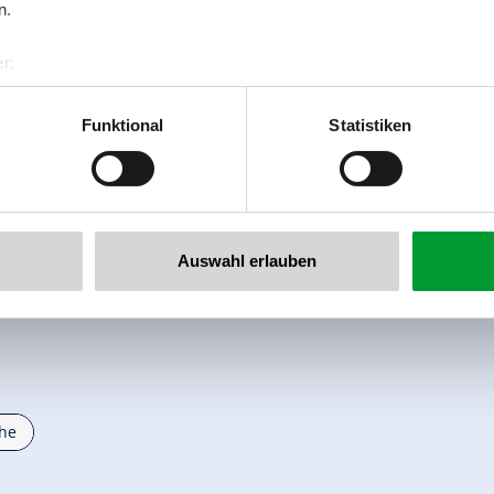
n.
r:
al GmbH & Co KG
er
Funktional
Statistiken
llertalarena.com
Auswahl erlauben
he