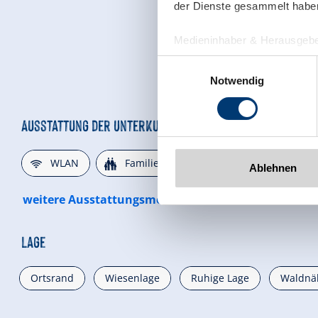
der Dienste gesammelt habe
Medieninhaber & Herausgebe
Zeller Bergbahnen Zillert
Einwilligungsauswahl
Rohr 23// A-6280 Zell am Zill
Notwendig
Tel: +43 5282 7165// info@zi
www.zillertalarena.com
Ausstattung der Unterkunft
🜉
🍺
🐈
WLAN
Familienfreundlich
Parkplatz
Ablehnen
weitere Ausstattungsmerkmale
Lage
Ortsrand
Wiesenlage
Ruhige Lage
Waldnä