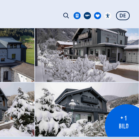
DE
+ 1
BILD