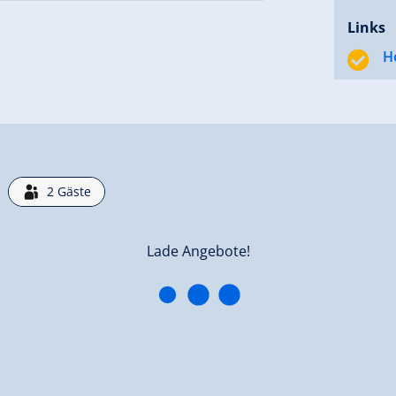
Links
H
2
Gäste
Lade Angebote!