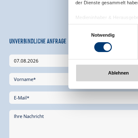
der Dienste gesammelt habe
Medieninhaber & Herausgebe
Zeller Bergbahnen Zillert
Einwilligungsauswahl
Rohr 23// A-6280 Zell am Zill
Notwendig
Unverbindliche Anfrage
Tel: +43 5282 7165// info@zi
www.zillertalarena.com
Ablehnen
Vorname*
E-Mail*
Ihre Nachricht