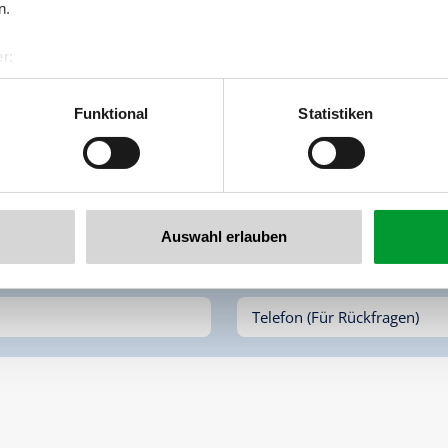
n.
r:
al GmbH & Co KG
er
Funktional
Statistiken
llertalarena.com
Auswahl erlauben
Name*
Telefon (Für Rückfragen)