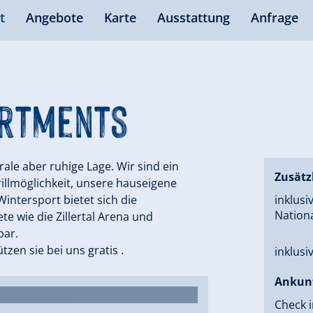
t
Angebote
Karte
Ausstattung
Anfrage
artments
rale aber ruhige Lage. Wir sind ein
Zusätz
rillmöglichkeit, unsere hauseigene
Wintersport bietet sich die
inklus
Nation
te wie die Zillertal Arena und
bar.
zen sie bei uns gratis .
inklusi
Ankun
Check i