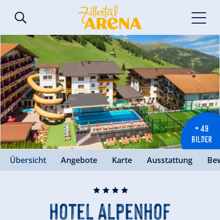
+ 49
BILDER
Übersicht
Angebote
Karte
Ausstattung
Be
🞙
🞙
🞙
🞙
Hotel Alpenhof