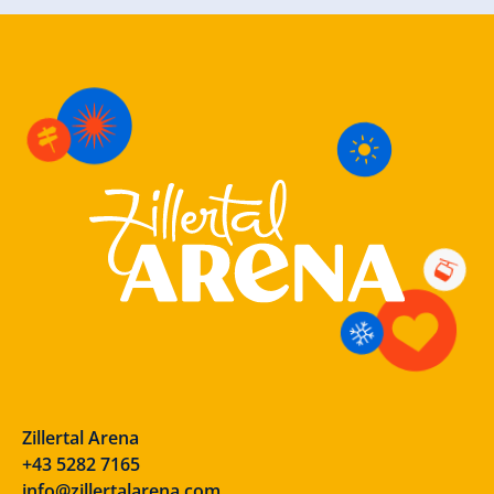
Zillertal Arena
+43 5282 7165
info@zillertalarena.com