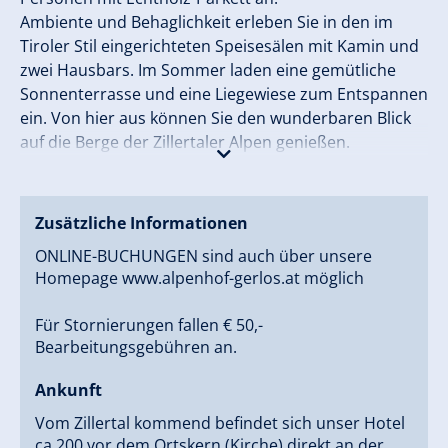
Ambiente und Behaglichkeit erleben Sie in den im
Tiroler Stil eingerichteten Speisesälen mit Kamin und
zwei Hausbars. Im Sommer laden eine gemütliche
Sonnenterrasse und eine Liegewiese zum Entspannen
ein. Von hier aus können Sie den wunderbaren Blick
auf die Berge der Zillertaler Alpen genießen.
Schöpfen Sie neue Energie in dem großzügigen
1200m² großen Wellnessbereich im Hotel Alpenhof.
Zusätzliche Informationen
Genießen Sie unsere Saunen, das Dampfbad und den
ONLINE-BUCHUNGEN sind auch über unsere
Salzwasser-Whirlpool. Zusätzlich bieten wir Ihnen
Homepage www.alpenhof-gerlos.at möglich
Badevergnügen in einem der größten Hotel-
Hallenbäder im Zillertal.
Für Stornierungen fallen € 50,-
Im Sommer laden die vor der Haustür liegenden
Bearbeitungsgebühren an.
Zillertaler und Kitzbüheler Alpen zu traumhaften
Wanderungen und Mountainbiketouren ein. Wir
Ankunft
bieten Ihnen Action-Programme wie Flying Fox,
Vom Zillertal kommend befindet sich unser Hotel
Canyoning, Hochseil- und Klettergarten an (nicht
ca 200 vor dem Ortskern (Kirche) direkt an der