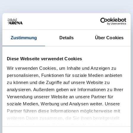
Zustimmung
Details
Über Cookies
Diese Webseite verwendet Cookies
Diese Unterkunft wurde außerhalb des
Buchungssystems bewertet. TrustYou sammelt diese
Wir verwenden Cookies, um Inhalte und Anzeigen zu
Bewertungen und errechnet einen Durchschnitt der
personalisieren, Funktionen für soziale Medien anbieten
Bewertungsresultate.
zu können und die Zugriffe auf unsere Website zu
analysieren. Außerdem geben wir Informationen zu Ihrer
Verwendung unserer Website an unsere Partner für
soziale Medien, Werbung und Analysen weiter. Unsere
Partner führen diese Informationen möglicherweise mit
weiteren Daten zusammen, die Sie ihnen bereitgestellt
haben oder die sie im Rahmen Ihrer Nutzung der Dienste
gesammelt haben.