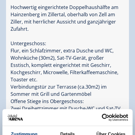
Hochwertig eingerichtete Doppelhaushälfte am
Hainzenberg im Zillertal, oberhalb von Zell am
Ziller, mit herrlicher Aussicht und ganzjähriger
Zufahrt.
Untergeschoss:
Flur, ein Schlafzimmer, extra Dusche und WC,
Wohnküche (30m2), Sat-TV-Gerät, großer
Esstisch, komplett eingerichtet mit Geschirr,
Kochgeschirr, Microwelle, Filterkaffeemaschine,
Toaster etc.
Verbindungstür zur Terrasse (ca.30m2) im
Sommer mit Grill und Gartenmöbel
Offene Stiege ins Obergeschoss:
Zwei Dreibettzimmer mit Dusche-WC und Sat-TV
(davon ein Zimmer mit Balkon)
Zustimmung
Details
Über Cookies