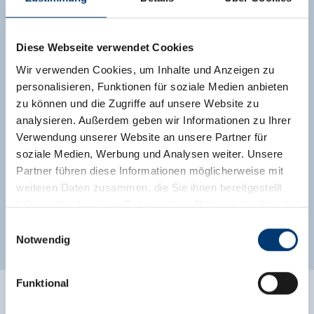
Ausstattung
Verfügbarkeitskalender
Stornobedingungen
Diese Webseite verwendet Cookies
Informationen zur Zahlung
Wir verwenden Cookies, um Inhalte und Anzeigen zu
personalisieren, Funktionen für soziale Medien anbieten
2 Erwachsene,
für 6 Nächte
zu können und die Zugriffe auf unsere Website zu
€ 831,20
analysieren. Außerdem geben wir Informationen zu Ihrer
Verwendung unserer Website an unsere Partner für
ohne Verpflegung
soziale Medien, Werbung und Analysen weiter. Unsere
Partner führen diese Informationen möglicherweise mit
Anfrage senden
weiteren Daten zusammen, die Sie ihnen bereitgestellt
haben oder die sie im Rahmen Ihrer Nutzung der Dienste
gesammelt haben.
Einwilligungsauswahl
Notwendig
Medieninhaber & Herausgeber:
Zeller Bergbahnen Zillertal GmbH & Co KG
Funktional
Rohr 23// A-6280 Zell am Ziller
Tel: +43 5282 7165// info@zillertalarena.com