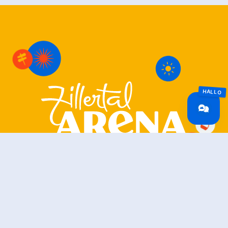
Zillertal Arena
+43 5282 7165
info@zillertalarena.com