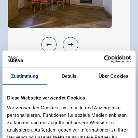
Apartment/3 Schlafräume/Bad, WC
Zustimmung
Details
Über Cookies
Zimmergröße:
100 m² |
Belegung:
2 - 6
Personen |
Schlafzimmer:
3
schöne Ferienwohnung - ca. 100m2 mit
Diese Webseite verwendet Cookies
südseitigem Balkon (gerade neu renoviert)
Wir verwenden Cookies, um Inhalte und Anzeigen zu
am Gerlosberg – in ruhiger Lage am Waldrand
personalisieren, Funktionen für soziale Medien anbieten
ca. 10 Minuten oberhalb von Zell am Ziller
zu können und die Zugriffe auf unsere Website zu
direkte Skibushaltestelle vor dem Haus
analysieren. Außerdem geben wir Informationen zu Ihrer
Küche mit Kochfeld, Spülmaschine, Geschirr,
Verwendung unserer Website an unsere Partner für