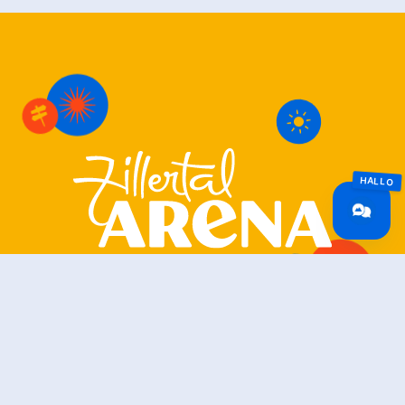
Zillertal Arena
+43 5282 7165
info@zillertalarena.com