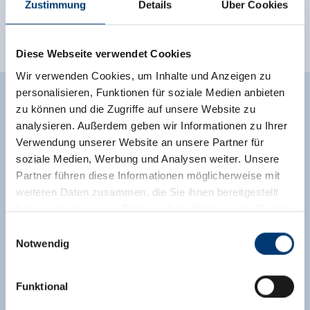
Zustimmung
Details
Über Cookies
Diese Webseite verwendet Cookies
Wir verwenden Cookies, um Inhalte und Anzeigen zu
personalisieren, Funktionen für soziale Medien anbieten
Ausstattung der Unterkunft
zu können und die Zugriffe auf unsere Website zu
analysieren. Außerdem geben wir Informationen zu Ihrer
🜉
🐈
Verwendung unserer Website an unsere Partner für
WLAN
Parkplatz
soziale Medien, Werbung und Analysen weiter. Unsere
Partner führen diese Informationen möglicherweise mit
weitere Ausstattungsmerkmale
weiteren Daten zusammen, die Sie ihnen bereitgestellt
Lage
haben oder die sie im Rahmen Ihrer Nutzung der Dienste
gesammelt haben.
Einwilligungsauswahl
Notwendig
Direkt an der Loipe
Ortsrand
Ruhige Lage
Medieninhaber & Herausgeber:
Wiesenlage
Direkt an der Skibushaltestelle
Zeller Bergbahnen Zillertal GmbH & Co KG
Funktional
Rohr 23// A-6280 Zell am Ziller
Tel: +43 5282 7165// info@zillertalarena.com