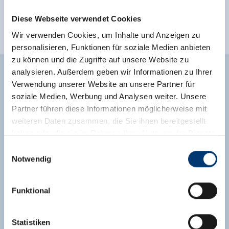
Diese Webseite verwendet Cookies
Wir verwenden Cookies, um Inhalte und Anzeigen zu
personalisieren, Funktionen für soziale Medien anbieten
zu können und die Zugriffe auf unsere Website zu
analysieren. Außerdem geben wir Informationen zu Ihrer
Facilities of Provider
Verwendung unserer Website an unsere Partner für
soziale Medien, Werbung und Analysen weiter. Unsere
🜉
🐈
WiFi
parking spot
Partner führen diese Informationen möglicherweise mit
weiteren Daten zusammen, die Sie ihnen bereitgestellt
See more facilities
haben oder die sie im Rahmen Ihrer Nutzung der Dienste
gesammelt haben.
Einwilligungsauswahl
Location
Notwendig
Medieninhaber & Herausgeber:
right at the cross-country ski trail
Zeller Bergbahnen Zillertal GmbH & Co KG
Funktional
Rohr 23// A-6280 Zell am Ziller
outskirts of town
quiet location
Tel: +43 5282 7165// info@zillertalarena.com
www.zillertalarena.com
Statistiken
meadowlands
right on the ski-bus stop