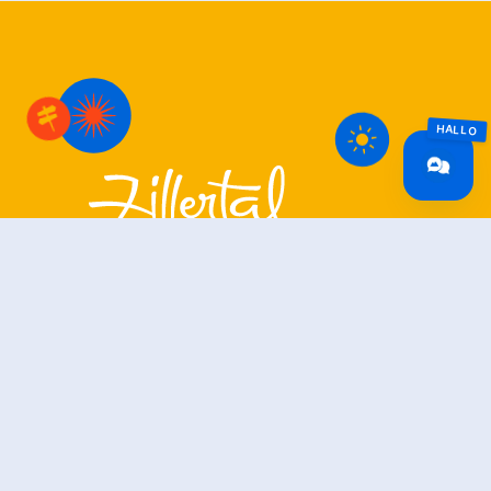
Zillertal Arena
+43 5282 7165
info@zillertalarena.com