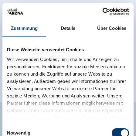
Zustimmung
Details
Über Cookies
Diese Webseite verwendet Cookies
Wir verwenden Cookies, um Inhalte und Anzeigen zu
personalisieren, Funktionen für soziale Medien anbieten
zu können und die Zugriffe auf unsere Website zu
analysieren. Außerdem geben wir Informationen zu Ihrer
Verwendung unserer Website an unsere Partner für
soziale Medien, Werbung und Analysen weiter. Unsere
Partner führen diese Informationen möglicherweise mit
weiteren Daten zusammen, die Sie ihnen bereitgestellt
Ausstattung der Unterkunft
haben oder die sie im Rahmen Ihrer Nutzung der Dienste
gesammelt haben.
Einwilligungsauswahl
🜉
🍺
Notwendig
WLAN
Familienfreundlich