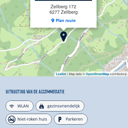
Zellberg 172
6277 Zellberg
Plan route
| Map data ©
contributors
Leaflet
OpenStreetMap
Uitrusting van de accommodatie
🜉
🍺
WLAN
gezinsvriendelijk
🏝
🐈
Niet-roken huis
Parkeren