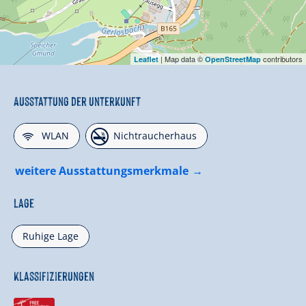
| Map data ©
contributors
Leaflet
OpenStreetMap
Ausstattung der Unterkunft
🜉
🏝
WLAN
Nichtraucherhaus
weitere Ausstattungsmerkmale
Lage
Ruhige Lage
Klassifizierungen