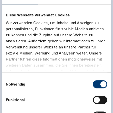
Diese Webseite verwendet Cookies
Wir verwenden Cookies, um Inhalte und Anzeigen zu
personalisieren, Funktionen für soziale Medien anbieten
zu können und die Zugriffe auf unsere Website zu
analysieren. Außerdem geben wir Informationen zu Ihrer
Verwendung unserer Website an unsere Partner für
soziale Medien, Werbung und Analysen weiter. Unsere
Partner führen diese Informationen möglicherweise mit
weiteren Daten zusammen, die Sie ihnen bereitgestellt
haben oder die sie im Rahmen Ihrer Nutzung der Dienste
gesammelt haben.
Einwilligungsauswahl
Notwendig
Medieninhaber & Herausgeber:
Zeller Bergbahnen Zillertal GmbH & Co KG
Funktional
Rohr 23// A-6280 Zell am Ziller
Tel: +43 5282 7165// info@zillertalarena.com