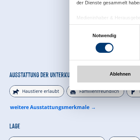
der Dienste gesammelt habe
Medieninhaber & Herausgebe
Zeller Bergbahnen Zillert
Einwilligungsauswahl
Rohr 23// A-6280 Zell am Zill
Notwendig
Tel: +43 5282 7165// info@zi
www.zillertalarena.com
Ausstattung der Unterkunft
Ablehnen
🔮
🍺

Haustiere erlaubt
Familienfreundlich
weitere Ausstattungsmerkmale
Lage