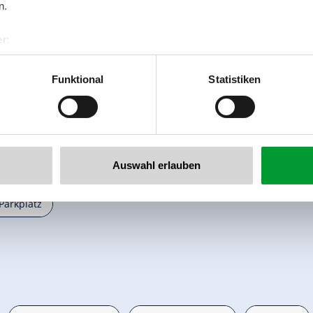
n.
r:
al GmbH & Co KG
er
Funktional
Statistiken
llertalarena.com
Auswahl erlauben

Parkplatz