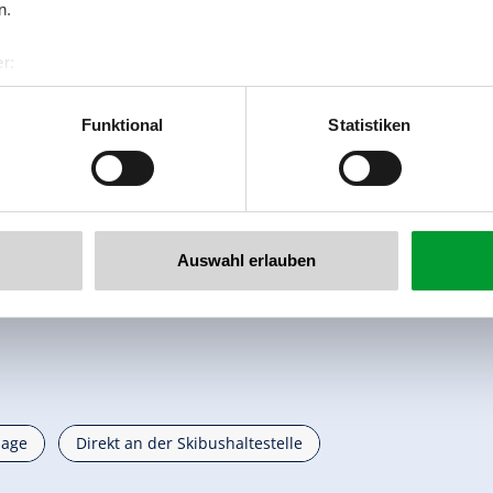
n.
r:
al GmbH & Co KG
er
Funktional
Statistiken
llertalarena.com
Auswahl erlauben
lage
Direkt an der Skibushaltestelle