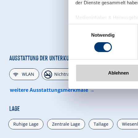
der Dienste gesammelt habe
Medieninhaber & Herausgebe
Zeller Bergbahnen Zillert
Einwilligungsauswahl
Rohr 23// A-6280 Zell am Zill
Notwendig
Tel: +43 5282 7165// info@zi
www.zillertalarena.com
Ausstattung der Unterkunft
🜉
🏝
🐈
Ablehnen
WLAN
Nichtraucherhaus
Parkplatz
weitere Ausstattungsmerkmale
Lage
Ruhige Lage
Zentrale Lage
Tallage
Wiesen