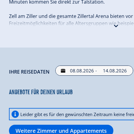
Minuten kommen Sie direkt zur Talstation.
Zell am Ziller und die gesamte Zillertal Arena bieten vo
Freizeitmöglichkeiten für alle Altersgruppen wie beispi
Klettern, Biken und Tennis spielen.
Ob im Winter oder Sommer in Zell am Ziller, wir freuen
Frühstückspension!
Ihre Gastgeberin Margareta Brindlinger
-
IHRE REISEDATEN
Angebote für deinen Urlaub
Leider gibt es für den gewünschten Zeitraum keine fre
Weitere Zimmer und Appartements