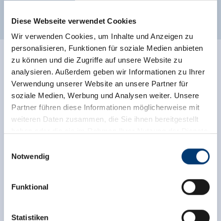
Weitere Zimmer und Appartements
Diese Webseite verwendet Cookies
Wir verwenden Cookies, um Inhalte und Anzeigen zu
personalisieren, Funktionen für soziale Medien anbieten
zu können und die Zugriffe auf unsere Website zu
analysieren. Außerdem geben wir Informationen zu Ihrer
Verwendung unserer Website an unsere Partner für
soziale Medien, Werbung und Analysen weiter. Unsere
Partner führen diese Informationen möglicherweise mit
weiteren Daten zusammen, die Sie ihnen bereitgestellt
haben oder die sie im Rahmen Ihrer Nutzung der Dienste
gesammelt haben.
Einwilligungsauswahl
Notwendig
Medieninhaber & Herausgeber:
Zeller Bergbahnen Zillertal GmbH & Co KG
Funktional
Rohr 23// A-6280 Zell am Ziller
Tel: +43 5282 7165// info@zillertalarena.com
www.zillertalarena.com
Statistiken